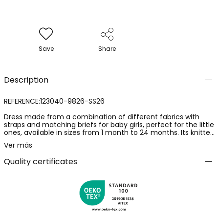
Save
Share
Description
REFERENCE:123040-9826-SS26
Dress made from a combination of different fabrics with
straps and matching briefs for baby girls, perfect for the little
ones, available in sizes from 1 month to 24 months. Its knitted
fabric offers softness and comfort, with button closure at
Ver más
the back. It features a delightful design, combining sun prints
on an aqua green background, checks, and geometric
Quality certificates
patterns. This versatile garment is suitable for any occasion,
keeping your baby stylish while providing freedom of
movement and warmth.