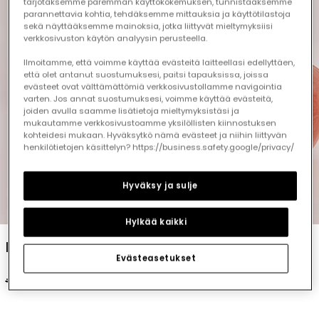
tarjotaksemme paremman käyttökokemuksen, tunnistaaksemme
parannettavia kohtia, tehdäksemme mittauksia ja käyttötilastoja
sekä näyttääksemme mainoksia, jotka liittyvät mieltymyksiisi
verkkosivuston käytön analyysin perusteella.
Ilmoitamme, että voimme käyttää evästeitä laitteellasi edellyttäen,
että olet antanut suostumuksesi, paitsi tapauksissa, joissa
evästeet ovat välttämättömiä verkkosivustollamme navigointia
varten. Jos annat suostumuksesi, voimme käyttää evästeitä,
joiden avulla saamme lisätietoja mieltymyksistäsi ja
mukautamme verkkosivustoamme yksilöllisten kiinnostuksen
kohteidesi mukaan. Hyväksytkö nämä evästeet ja niihin liittyvän
henkilötietojen käsittelyn? https://business.safety.google/privacy/
Hyväksy ja sulje
1
2
3
4
5
6
7
Hylkää kaikki
Knitted printed baby dress
Evästeasetukset
€29.95
€14.95