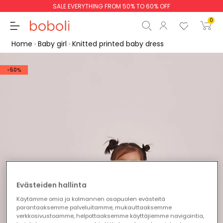
SALE EVERYTHING FROM 50% TO 60% OFF
0
Home
Baby girl
Knitted printed baby dress
-50%
Subtotal
€0.00
Total
€0.00
Continue
Start order
Evästeiden hallinta
Käytämme omia ja kolmannen osapuolen evästeitä
parantaaksemme palveluitamme, mukauttaaksemme
verkkosivustoamme, helpottaaksemme käyttäjiemme navigointia,