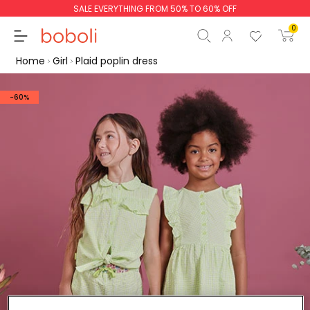
SALE EVERYTHING FROM 50% TO 60% OFF
0
Home
Girl
Plaid poplin dress
-60%
Subtotal
€0.00
Total
€0.00
Continue
Start order