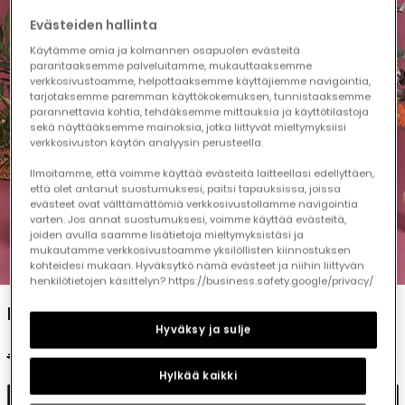
Evästeiden hallinta
Käytämme omia ja kolmannen osapuolen evästeitä
parantaaksemme palveluitamme, mukauttaaksemme
verkkosivustoamme, helpottaaksemme käyttäjiemme navigointia,
tarjotaksemme paremman käyttökokemuksen, tunnistaaksemme
parannettavia kohtia, tehdäksemme mittauksia ja käyttötilastoja
sekä näyttääksemme mainoksia, jotka liittyvät mieltymyksiisi
verkkosivuston käytön analyysin perusteella.
Ilmoitamme, että voimme käyttää evästeitä laitteellasi edellyttäen,
että olet antanut suostumuksesi, paitsi tapauksissa, joissa
evästeet ovat välttämättömiä verkkosivustollamme navigointia
varten. Jos annat suostumuksesi, voimme käyttää evästeitä,
joiden avulla saamme lisätietoja mieltymyksistäsi ja
mukautamme verkkosivustoamme yksilöllisten kiinnostuksen
1
2
3
4
5
kohteidesi mukaan. Hyväksytkö nämä evästeet ja niihin liittyvän
henkilötietojen käsittelyn? https://business.safety.google/privacy/
Plaid poplin dress
Hyväksy ja sulje
€35.95
€17.95
€14.35
Hylkää kaikki
Add to cart