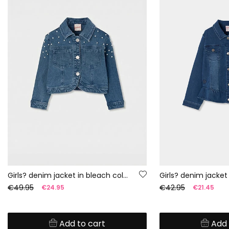
Girls? denim jacket in bleach colour with little bows
Girls? denim jacket
€49.95
€42.95
€24.95
€21.45
Add to cart
Add 