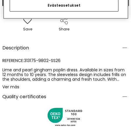
Evästeasetukset
Save
Share
Description
REFERENCE:313175-9802-SS26
Lime and pearl gingham poplin dress. Available in sizes from
12 months to 10 years. The sleeveless design includes frills on
the shoulders, adding a charming and fresh touch. With
buttons at the front for easy wear, it is perfect for warm
Ver más
days. The checked pattern offers a classic and versatile style,
ideal for pairing on different occasions. The poplin material
Quality certificates
provides freshness and comfort, ensuring your little one feels
at ease at all times.