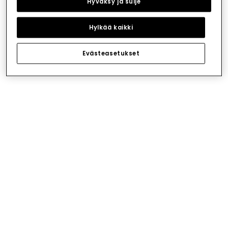
Hyväksy ja sulje
Hylkää kaikki
Evästeasetukset