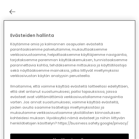
Evästeiden hallinta
Track your order as a guest
Käytämme omia ja kolmannen osapuolen evästeitä
Enter your details to see the status of your order
parantaaksemme palveluitamme, mukauttaaksemme
verkkosivustoamme, helpottaaksemme käyttäjiemme navigointia,
tarjotaksemme paremman käyttökokemuksen, tunnistaaksemme
Order number*
parannettavia kohtia, tehdäksemme mittauksia ja käyttötilastoja
sekä näyttääksemme mainoksia, jotka liittyvät mieltymyksiisi
verkkosivuston käytön analyysin perusteella.
Email*
Ilmoitamme, että voimme käyttää evästeitä laitteellasi edellyttäen,
että olet antanut suostumuksesi, paitsi tapauksissa, joissa
evästeet ovat välttämättömiä verkkosivustollamme navigointia
Send
varten. Jos annat suostumuksesi, voimme käyttää evästeitä,
joiden avulla saamme lisätietoja mieltymyksistäsi ja
mukautamme verkkosivustoamme yksilöllisten kiinnostuksen
kohteidesi mukaan. Hyväksytkö nämä evästeet ja niihin liittyvän
henkilötietojen käsittelyn? https://business.safety.google/privacy/