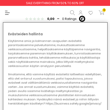
SALE EVERYTHING FROM 50% TO 60% OFF
Baby boy
Baby girl
NEW IN
NEW IN
AW26
0
-
0,00
0 Ratings
Baby Boy
Boy
Girl
Baby Girl
Evästeiden hallinta
Käytämme omia ja kolmannen osapuolen evästeitä
parantaaksemme palveluitamme, mukauttaaksemme
Subtotal
€0.00
verkkosivustoamme, helpottaaksemme käyttäjiemme navigointia,
tarjotaksemme paremman käyttökokemuksen, tunnistaaksemme
Total
€0.00
parannettavia kohtia, tehdäksemme mittauksia ja käyttötilastoja
sekä näyttääksemme mainoksia, jotka liittyvät mieltymyksiisi
verkkosivuston käytön analyysin perusteella.
Continue
Start order
Ilmoitamme, että voimme käyttää evästeitä laitteellasi edellyttäen,
että olet antanut suostumuksesi, paitsi tapauksissa, joissa
evästeet ovat välttämättömiä verkkosivustollamme navigointia
Join the Boboli Club!
varten. Jos annat suostumuksesi, voimme käyttää evästeitä,
joiden avulla saamme lisätietoja mieltymyksistäsi ja
mukautamme verkkosivustoamme yksilöllisten kiinnostuksen
Enjoy exclusive discounts, irresistible surprises, and
kohteidesi mukaan. Hyväksytkö nämä evästeet ja niihin liittyvän
benefits only available to our members. Are you in?
henkilötietojen käsittelyn? https://business.safety.google/privacy/