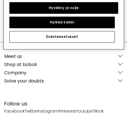
Hyväksy ja sulje
I'm in
Hylkää kaikki
Evästeasetukset
Meet us
Shop at boboli
Company
Solve your doubts
Follow us
Facebook
Twitter
Instagram
Pinterest
Youtube
Tiktok