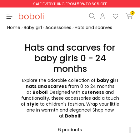
SALE EVERYTHING FROM 50% TO 60% OFF
0
Home
Baby girl
Accessories
Hats and scarves
Hats and scarves for
baby girls 0 - 24
Subtotal
€0.00
months
Total
€0.00
Explore the adorable collection of
baby girl
hats and scarves
from 0 to 24 months
Continue
Start order
at
Boboli
. Designed with
cuteness
and
functionality, these accessories add a touch
of
style
to children's fashion. Wrap your little
one in warmth and elegance! Shop now
at
Boboli
!
6 products