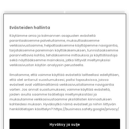
Evästeiden hallinta
Käytämme omia ja kolmannen osapuolen evästeitä
parantaaksemme palveluitamme, mukauttaaksemme
verkkosivustoamme, helpottaaksemme käyttäjiemme navigointia,
tarjotaksemme paremman käyttökokemuksen, tunnistaaksemme
parannettavia kohtia, tehdäksemme mittauksia ja käyttötilastoja
sekä näyttääksemme mainoksia, jotka liittyvät mieltymyksiisi
verkkosivuston käytön analyysin perusteella.
Ilmoitamme, että voimme käyttää evästeitä laitteellasi edellyttäen,
että olet antanut suostumuksesi, paitsi tapauksissa, joissa
evästeet ovat välttämättömiä verkkosivustollamme navigointia
varten. Jos annat suostumuksesi, voimme käyttää evästeitä,
joiden avulla saamme lisätietoja mieltymyksistäsi ja
mukautamme verkkosivustoamme yksilöllisten kiinnostuksen
Brown hat with baby deer design
Brown spotted print baby collar
kohteidesi mukaan. Hyväksytkö nämä evästeet ja niihin liittyvän
henkilötietojen käsittelyn? https://business.safety.google/privacy/
€19.95
€19.95
Hyväksy ja sulje