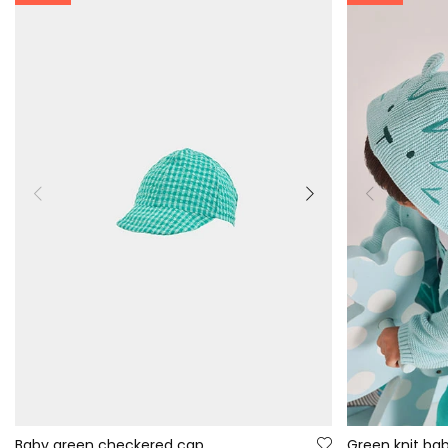
Baby green checkered cap
Green knit bab