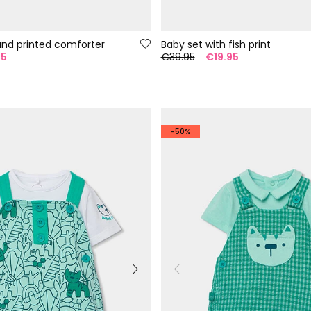
and printed comforter
Baby set with fish print
95
€39.95
€19.95
-50%