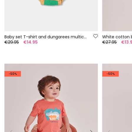
Baby set T-shirt and dungarees multicolor stripes
White cotton 
€29.95
€14.95
€27.95
€13.
-50%
-50%