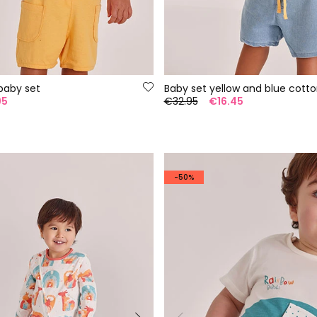
baby set
95
€32.95
€16.45
-50%