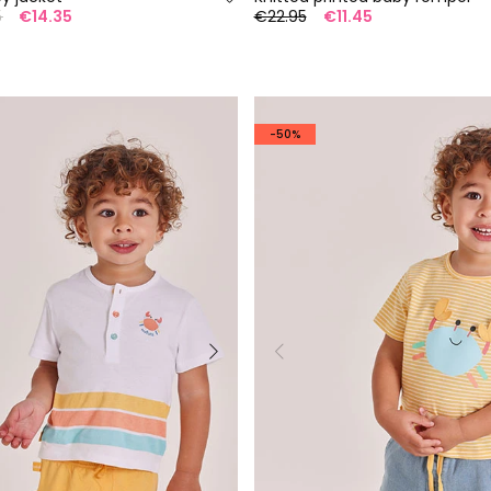
5
€14.35
€22.95
€11.45
-50%