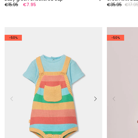
€15.95
€7.95
€35.95
€17.9
-50%
-50%