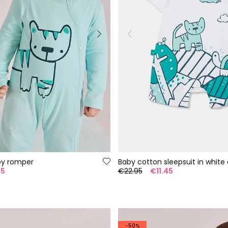
by romper
Baby cotton sleepsuit in white 
95
€22.95
€11.45
-50%