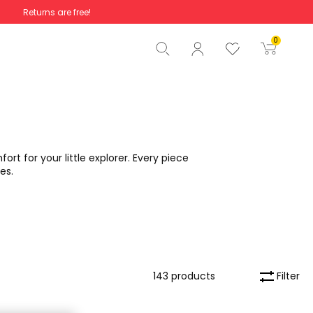
Returns are free!
Total
€0.00
0
Start order
rt for your little explorer. Every piece
es.
Filter
143 products