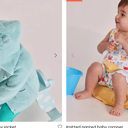
y jacket
Knitted printed baby romper