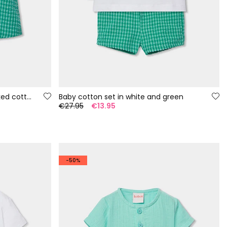
Baby set dungarees and checked cotton t-shirt
Baby cotton set in white and green
€27.95
€13.95
-50%