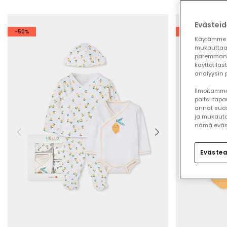
Evästeid
-50%
-50%
Käytämme 
mukauttaa
paremman 
käyttötilas
analyysin p
Ilmoitamme,
paitsi tap
annat suos
ja mukauta
nämä eväste
Evästea