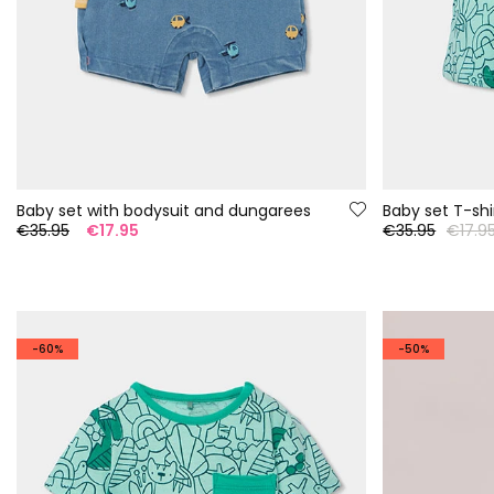
Baby set with bodysuit and dungarees
€35.95
€17.95
€35.95
€17.9
-60%
-50%