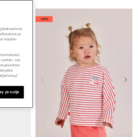
-60%
arjotaksemme
ttauksia ja
ton käytön
ostumuksesi,
 varten. Jos
ymyksistäsi
äksytkö
le/privacy/
y ja sulje