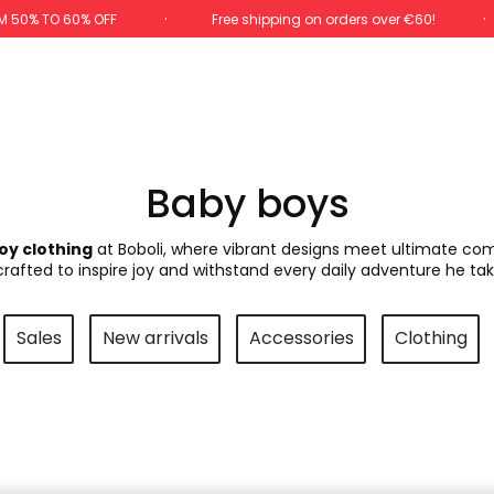
M 50% TO 60% OFF
Free shipping on orders over €60!
Baby boys
oy clothing
at Boboli, where vibrant designs meet ultimate comfo
 crafted to inspire joy and withstand every daily adventure he tak
Sales
New arrivals
Accessories
Clothing