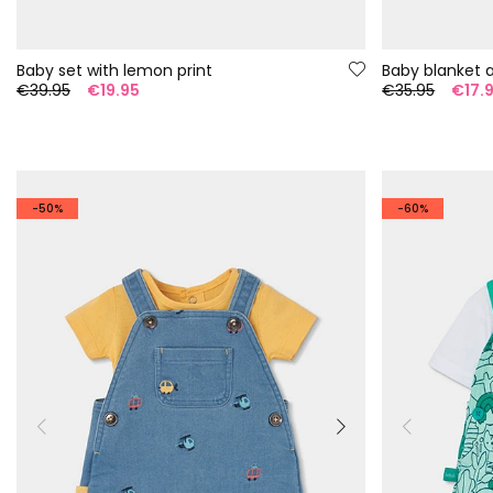
Baby set with lemon print
Baby blanket 
€39.95
€19.95
€35.95
€17.
-50%
-60%