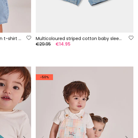
Baby set yellow and blue cotton t-shirt and trousers
Multicoloured striped cotton baby sleepsuit
€29.95
€14.95
-50%