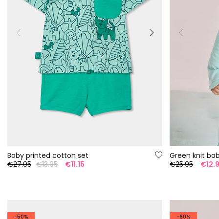
Baby printed cotton set
Green knit ba
€27.95
€13.95
€11.15
€25.95
€12.
-50%
-60%