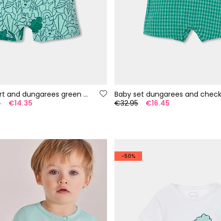
Baby set T-shirt and dungarees green print
5
€14.35
€32.95
€16.45
-50%