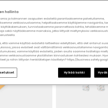
en hallinta
-50%
omia ja kolmannen osapuolen evästeitä parantaaksemme palveluitamme,
ksemme verkkosivustoamme, helpottaaksemme käyttäjiemme navigointia, t
käyttökokemuksen, tunnistaaksemme parannettavia kohtia, tehdäksemme mi
toja sekä näyttääksemme mainoksia, jotka liittyvät mieltymyksiisi verkkosivus
erusteella.
 että voimme käyttää evästeitä laitteellasi edellyttäen, että olet antanut su
auksissa, joissa evästeet ovat välttämättömiä verkkosivustollamme navigointia
tumuksesi, voimme käyttää evästeitä, joiden avulla saamme lisätietoja mielt
mme verkkosivustoamme yksilöllisten kiinnostuksen kohteidesi mukaan. Hyv
et ja niihin liittyvän henkilötietojen käsittelyn? https://business.safety.goog
setukset
Hylkää kaikki
Hyväks