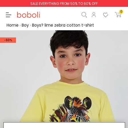
SALE EVERYTHING FROM 50% TO 60% OFF
0
Home
Boy
Boys? lime zebra cotton t-shirt
-60%
Subtotal
€0.00
Total
€0.00
Continue
Start order