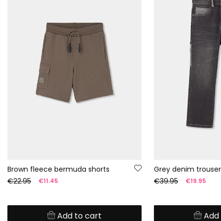
Brown fleece bermuda shorts
Grey denim trousers
€22.95
€39.95
€11.45
€19.95
Add to cart
Add 