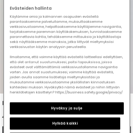
Evästeiden hallinta
Käytämme omia ja kolmannen osapuolen evästeitä
parantaaksemme palveluitamme, mukauttaaksemme
verkkosivustoamme, helpottaaksemme käyttäjiemme navigointia,
tarjotaksemme paremman käyttökokemuksen, tunnistaaksemme
parannettavia kohtia, tehdäksemme mittauksia ja käyttötilastoja
sekä näyttääksemme mainoksia, jotka liittyvät mieltymyksiisi
verkkosivuston käytön analyysin perusteella.
Ilmoitamme, että voimme käyttää evästeitä laitteellasi edellyttäen,
että olet antanut suostumuksesi, paitsi tapauksissa, joissa
evästeet ovat välttämättömiä verkkosivustollamme navigointia
varten. Jos annat suostumuksesi, voimme käyttää evästeitä,
joiden avulla saamme lisätietoja mieltymyksistäsi ja
mukautamme verkkosivustoamme yksilöllisten kiinnostuksen
1
2
3
4
5
kohteidesi mukaan. Hyväksytkö nämä evästeet ja niihin liittyvän
henkilötietojen käsittelyn? https://business.safety.google/privacy/
Boys? lime zebra cotton t-shirt
Hyväksy ja sulje
€17.95
€8.95
€7.15
Hylkää kaikki
Add to cart