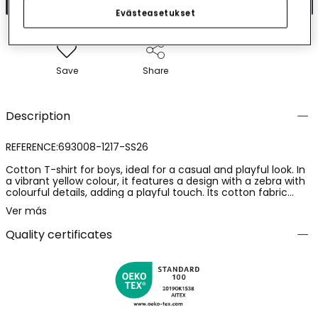
Evästeasetukset
Save
Share
Description
REFERENCE:693008-1217-SS26
Cotton T-shirt for boys, ideal for a casual and playful look. In
a vibrant yellow colour, it features a design with a zebra with
colourful details, adding a playful touch. Its cotton fabric
ensures comfort and breathability, perfect for everyday
Ver más
wear. Available sizes range from 12 months to 14 years,
adjusting to different growth stages. The short sleeves and
Quality certificates
round neck make it a versatile option to pair with jeans or
shorts in warm weather.