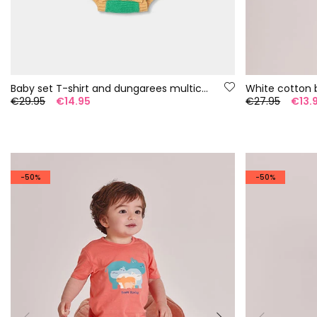
Baby set T-shirt and dungarees multicolor stripes
White cotton 
€29.95
€14.95
€27.95
€13.
-50%
-50%