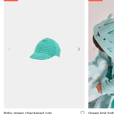
Baby green checkered cap
Green knit bab