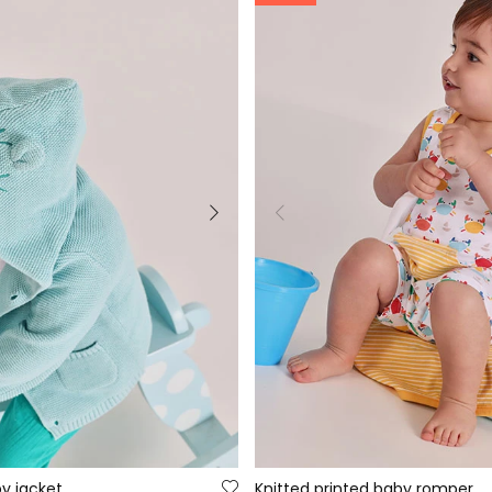
y jacket
Knitted printed baby romper