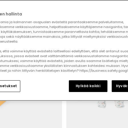
en hallinta
-50%
omia ja kolmannen osapuolen evästeitä parantaaksemme palveluitamme,
ksemme verkkosivustoamme, helpottaaksemme käyttäjiemme navigointia, t
käyttökokemuksen, tunnistaaksemme parannettavia kohtia, tehdäksemme mi
toja sekä näyttääksemme mainoksia, jotka liittyvät mieltymyksiisi verkkosivus
erusteella.
 että voimme käyttää evästeitä laitteellasi edellyttäen, että olet antanut su
auksissa, joissa evästeet ovat välttämättömiä verkkosivustollamme navigointia
tumuksesi, voimme käyttää evästeitä, joiden avulla saamme lisätietoja mielt
mme verkkosivustoamme yksilöllisten kiinnostuksen kohteidesi mukaan. Hyv
et ja niihin liittyvän henkilötietojen käsittelyn? https://business.safety.goog
setukset
Hylkää kaikki
Hyväks