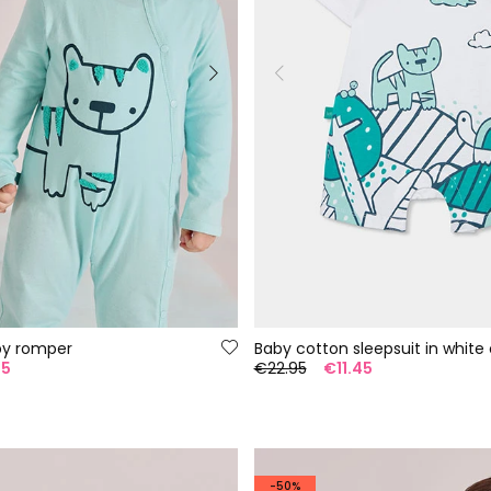
by romper
Baby cotton sleepsuit in white 
95
€22.95
€11.45
-50%