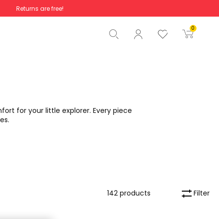
Returns are free!
Total
€0.00
0
Start order
rt for your little explorer. Every piece
es.
Filter
142 products