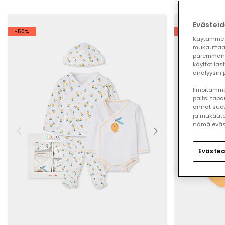
Evästeid
-50%
-50%
Käytämme 
mukauttaa
paremman 
käyttötilas
analyysin p
Ilmoitamme,
paitsi tap
annat suos
ja mukauta
nämä eväste
Evästea