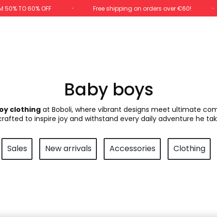
M 50% TO 60% OFF
Free shipping on orders over €60!
Baby boys
oy clothing
at Boboli, where vibrant designs meet ultimate comfo
 crafted to inspire joy and withstand every daily adventure he tak
Sales
New arrivals
Accessories
Clothing