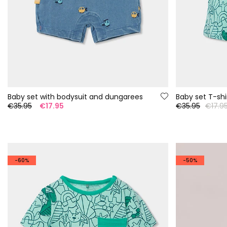
Baby set with bodysuit and dungarees
€35.95
€17.95
€35.95
€17.9
-60%
-50%