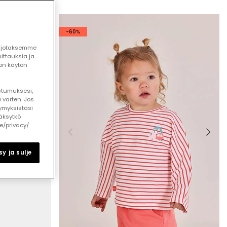
-60%
arjotaksemme
ttauksia ja
ton käytön
ostumuksesi,
 varten. Jos
ymyksistäsi
äksytkö
le/privacy/
y ja sulje