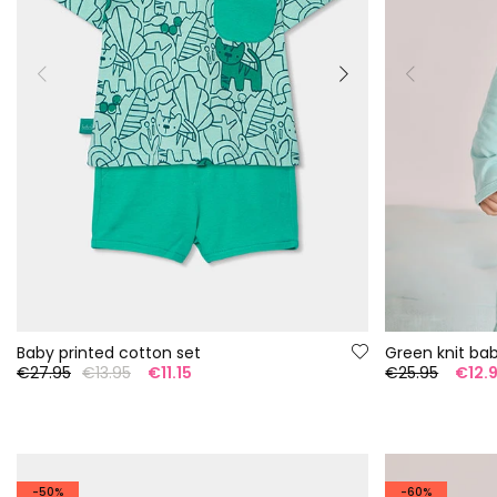
Baby printed cotton set
Green knit ba
€27.95
€13.95
€11.15
€25.95
€12.
-50%
-60%