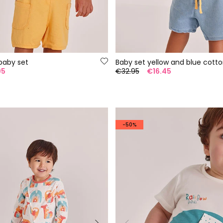
baby set
95
€32.95
€16.45
-50%