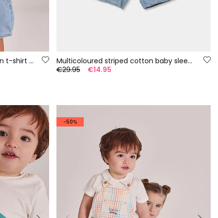
Baby set yellow and blue cotton t-shirt and trousers
Multicoloured striped cotton baby sleepsuit
€29.95
€14.95
-50%