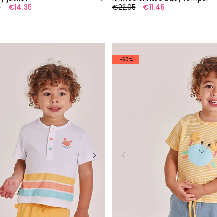
5
€14.35
€22.95
€11.45
-50%