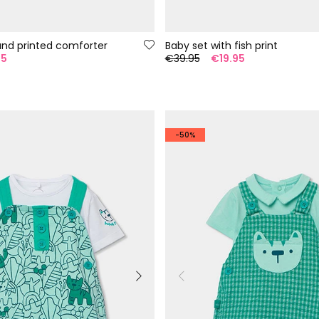
and printed comforter
Baby set with fish print
95
€39.95
€19.95
-50%