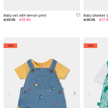
Baby set with lemon print
Baby blanket 
€39.95
€19.95
€35.95
€17.
-50%
-60%