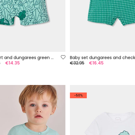
Baby set T-shirt and dungarees green print
5
€14.35
€32.95
€16.45
-50%