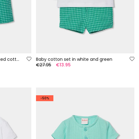
Baby set dungarees and checked cotton t-shirt
Baby cotton set in white and green
€27.95
€13.95
-50%