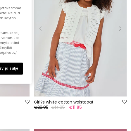
arjotaksemme
ttauksia ja
ton käytön
ostumuksesi,
 varten. Jos
ymyksistäsi
äksytkö
le/privacy/
y ja sulje
Girl?s white cotton waistcoat
€29.95
€14.95
€11.95