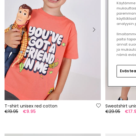
Käytämme 
mukauttaa
paremman 
käyttötilas
analyysin p
Ilmoitamme,
paitsi tap
annat suos
ja mukauta
nämä eväste
Evästea
T-shirt unisex red cotton
Sweatshirt uni
€19.95
€9.95
€29.95
€17.