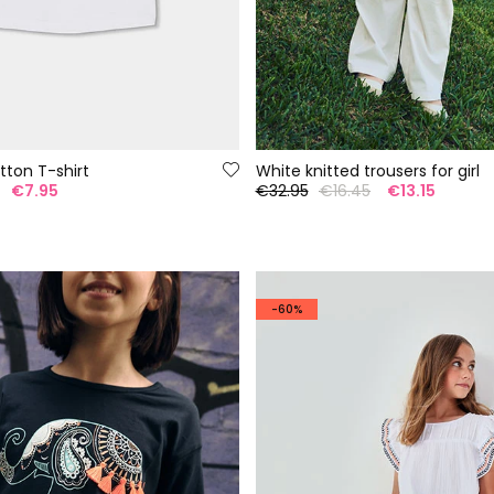
otton T-shirt
White knitted trousers for girl
€7.95
€32.95
€16.45
€13.15
-60%