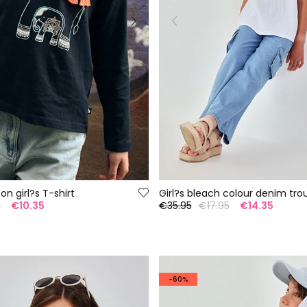
on girl?s T-shirt
Girl?s bleach colour denim tro
5
€10.35
€35.95
€17.95
€14.35
-60%