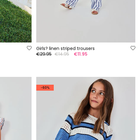
Girls? linen striped trousers
€29.95
€14.95
€11.95
-60%