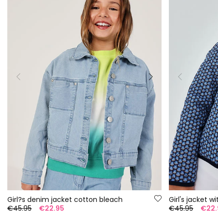
Girl?s denim jacket cotton bleach
Girl's jacket wi
€45.95
€22.95
€45.95
€22.