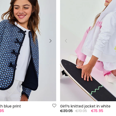
th blue print
Girl?s knitted jacket in white
95
€39.95
€19.95
€15.95