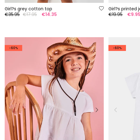
Girl?s grey cotton top
Girl?s printed 
€35.95
€17.95
€14.35
€19.95
€9.9
-60%
-60%