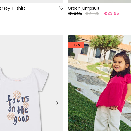
jersey T-shirt
Green jumpsuit
5
€59.95
€27.95
€23.95
-60%