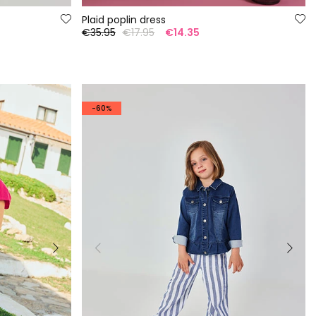
Plaid poplin dress
€35.95
€17.95
€14.35
-60%