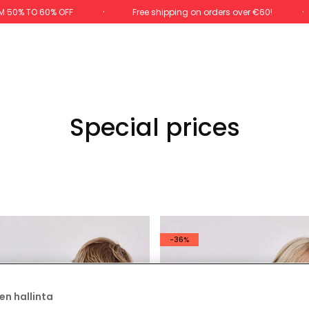
M 50% TO 60% OFF
Free shipping on orders over €60!
Special prices
-36%
en hallinta