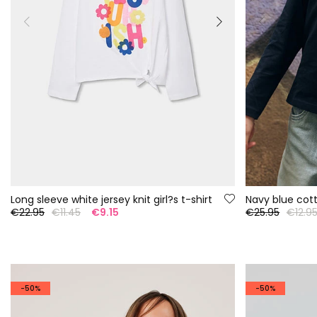
Long sleeve white jersey knit girl?s t-shirt
Navy blue cott
€22.95
€11.45
€9.15
€25.95
€12.9
-50%
-50%