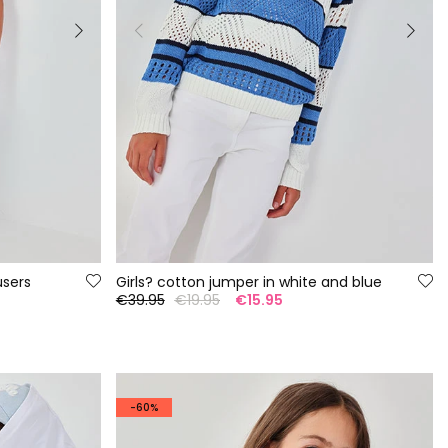
users
Girls? cotton jumper in white and blue
€39.95
€19.95
€15.95
-60%