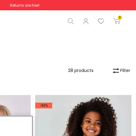
Returns are free!
Total
€0.00
0
Start order
Filter
28 products
-60%