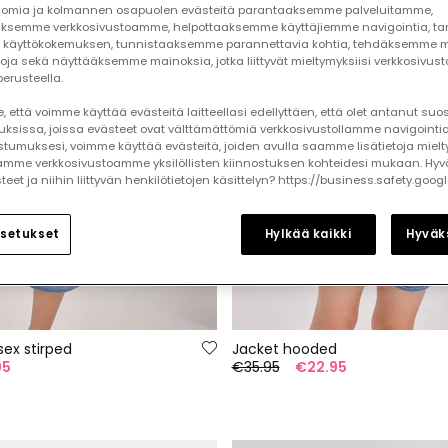
omia ja kolmannen osapuolen evästeitä parantaaksemme palveluitamme,
ksemme verkkosivustoamme, helpottaaksemme käyttäjiemme navigointia, t
käyttökokemuksen, tunnistaaksemme parannettavia kohtia, tehdäksemme mi
toja sekä näyttääksemme mainoksia, jotka liittyvät mieltymyksiisi verkkosivus
erusteella.
 että voimme käyttää evästeitä laitteellasi edellyttäen, että olet antanut su
auksissa, joissa evästeet ovat välttämättömiä verkkosivustollamme navigointia
tumuksesi, voimme käyttää evästeitä, joiden avulla saamme lisätietoja mielt
mme verkkosivustoamme yksilöllisten kiinnostuksen kohteidesi mukaan. Hyv
et ja niihin liittyvän henkilötietojen käsittelyn? https://business.safety.goog
setukset
Hylkää kaikki
Hyväks
sex stirped
Jacket hooded
95
€35.95
€22.95