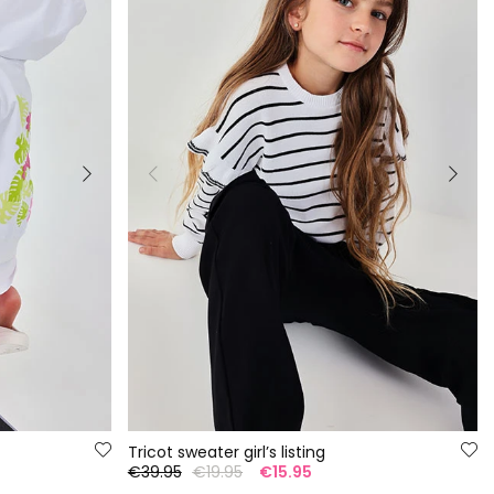
Tricot sweater girl’s listing
€39.95
€19.95
€15.95