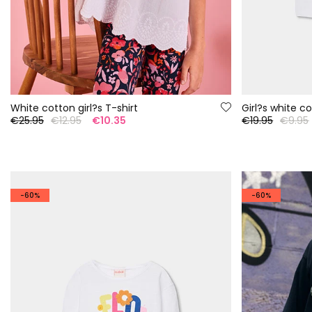
White cotton girl?s T-shirt
Girl?s white c
€25.95
€12.95
€10.35
€19.95
€9.95
-60%
-60%