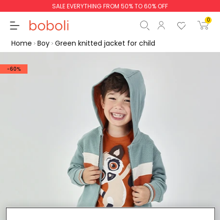
SALE EVERYTHING FROM 50% TO 60% OFF
0
Home
Boy
Green knitted jacket for child
-60%
Subtotal
€0.00
Total
€0.00
Continue
Start order