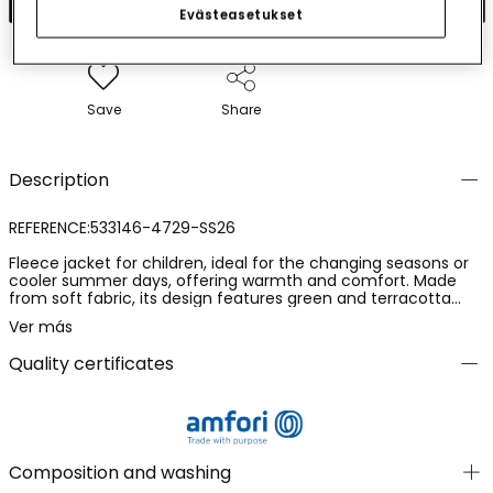
Evästeasetukset
Save
Share
Description
REFERENCE:533146-4729-SS26
Fleece jacket for children, ideal for the changing seasons or
cooler summer days, offering warmth and comfort. Made
from soft fabric, its design features green and terracotta
colour blocks, complemented with a practical hood. The
Ver más
zipper closure makes it easy for daily use. It is a versatile
garment available in sizes for children from 12 months to 10
Quality certificates
years. Perfect for pairing with jeans or casual trousers, this
jacket adds a modern and comfortable touch to the
children's wardrobe.
Composition and washing