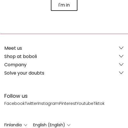
I'm in
Meet us
Shop at boboli
Company
Solve your doubts
Follow us
Facebook
Twitter
Instagram
Pinterest
Youtube
Tiktok
Finlandia
English (English)