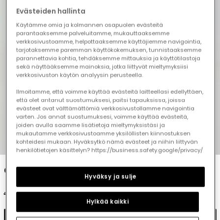
Evästeiden hallinta
Käytämme omia ja kolmannen osapuolen evästeitä
parantaaksemme palveluitamme, mukauttaaksemme
verkkosivustoamme, helpottaaksemme käyttäjiemme navigointia,
tarjotaksemme paremman käyttökokemuksen, tunnistaaksemme
parannettavia kohtia, tehdäksemme mittauksia ja käyttötilastoja
sekä näyttääksemme mainoksia, jotka liittyvät mieltymyksiisi
verkkosivuston käytön analyysin perusteella.
Ilmoitamme, että voimme käyttää evästeitä laitteellasi edellyttäen,
että olet antanut suostumuksesi, paitsi tapauksissa, joissa
evästeet ovat välttämättömiä verkkosivustollamme navigointia
varten. Jos annat suostumuksesi, voimme käyttää evästeitä,
joiden avulla saamme lisätietoja mieltymyksistäsi ja
mukautamme verkkosivustoamme yksilöllisten kiinnostuksen
kohteidesi mukaan. Hyväksytkö nämä evästeet ja niihin liittyvän
1
2
3
4
5
6
henkilötietojen käsittelyn? https://business.safety.google/privacy/
Green knitted jacket for child
Hyväksy ja sulje
€35.95
€17.95
€14.35
Hylkää kaikki
Add to cart