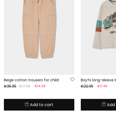
Beige cotton trousers for child
€35.95
€17.95
€22.95
€14.35
€11.45
Add to cart
Add 