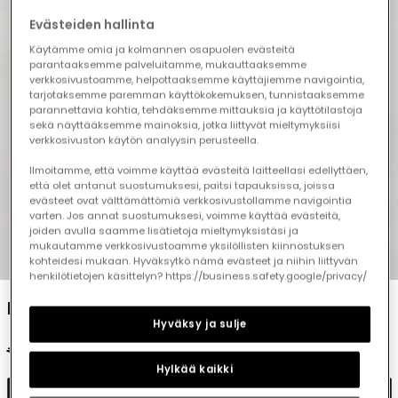
Evästeiden hallinta
Käytämme omia ja kolmannen osapuolen evästeitä
parantaaksemme palveluitamme, mukauttaaksemme
verkkosivustoamme, helpottaaksemme käyttäjiemme navigointia,
tarjotaksemme paremman käyttökokemuksen, tunnistaaksemme
parannettavia kohtia, tehdäksemme mittauksia ja käyttötilastoja
sekä näyttääksemme mainoksia, jotka liittyvät mieltymyksiisi
verkkosivuston käytön analyysin perusteella.
Ilmoitamme, että voimme käyttää evästeitä laitteellasi edellyttäen,
että olet antanut suostumuksesi, paitsi tapauksissa, joissa
evästeet ovat välttämättömiä verkkosivustollamme navigointia
varten. Jos annat suostumuksesi, voimme käyttää evästeitä,
joiden avulla saamme lisätietoja mieltymyksistäsi ja
mukautamme verkkosivustoamme yksilöllisten kiinnostuksen
1
2
3
4
5
kohteidesi mukaan. Hyväksytkö nämä evästeet ja niihin liittyvän
henkilötietojen käsittelyn? https://business.safety.google/privacy/
Beige cotton trousers for child
Hyväksy ja sulje
€35.95
€17.95
€14.35
Hylkää kaikki
Add to cart