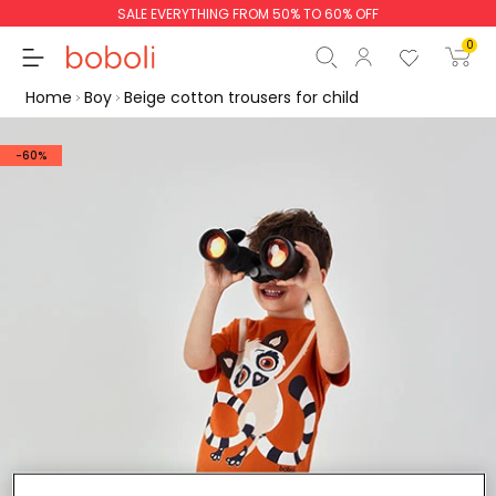
SALE EVERYTHING FROM 50% TO 60% OFF
0
Home
Boy
Beige cotton trousers for child
-60%
Subtotal
€0.00
Total
€0.00
Continue
Start order