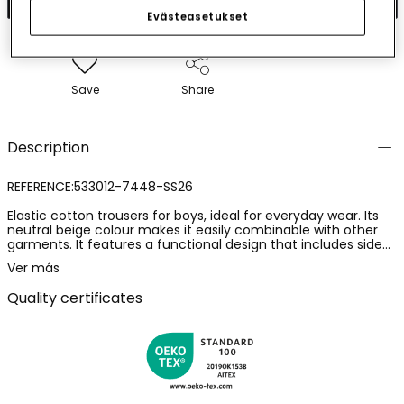
Evästeasetukset
Save
Share
Description
REFERENCE:533012-7448-SS26
Elastic cotton trousers for boys, ideal for everyday wear. Its
neutral beige colour makes it easily combinable with other
garments. It features a functional design that includes side
pockets and a comfortable drawstring waist. Perfect for ages
Ver más
12 months to 10 years, it offers a practical and versatile
option. The elasticated cuffs ensure a good fit at the ankles.
Quality certificates
Its soft and durable material is ideal for active use, providing
freedom of movement and comfort on any occasion.