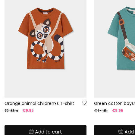
Orange animal children?s T-shirt
Green cotton boys?
€19.95
€17.95
€9.95
€8.95
Add to cart
Add 