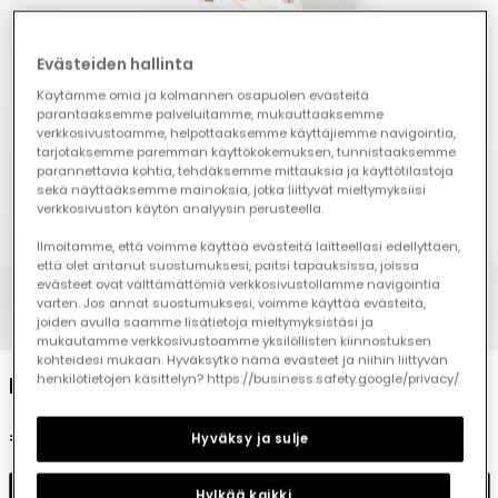
Evästeiden hallinta
Käytämme omia ja kolmannen osapuolen evästeitä
parantaaksemme palveluitamme, mukauttaaksemme
verkkosivustoamme, helpottaaksemme käyttäjiemme navigointia,
tarjotaksemme paremman käyttökokemuksen, tunnistaaksemme
parannettavia kohtia, tehdäksemme mittauksia ja käyttötilastoja
sekä näyttääksemme mainoksia, jotka liittyvät mieltymyksiisi
verkkosivuston käytön analyysin perusteella.
Ilmoitamme, että voimme käyttää evästeitä laitteellasi edellyttäen,
että olet antanut suostumuksesi, paitsi tapauksissa, joissa
evästeet ovat välttämättömiä verkkosivustollamme navigointia
varten. Jos annat suostumuksesi, voimme käyttää evästeitä,
1
2
3
4
5
6
7
8
joiden avulla saamme lisätietoja mieltymyksistäsi ja
mukautamme verkkosivustoamme yksilöllisten kiinnostuksen
kohteidesi mukaan. Hyväksytkö nämä evästeet ja niihin liittyvän
Baby knitted set ecru owl print
henkilötietojen käsittelyn? https://business.safety.google/privacy/
€39.95
Hyväksy ja sulje
Add to cart
Hylkää kaikki