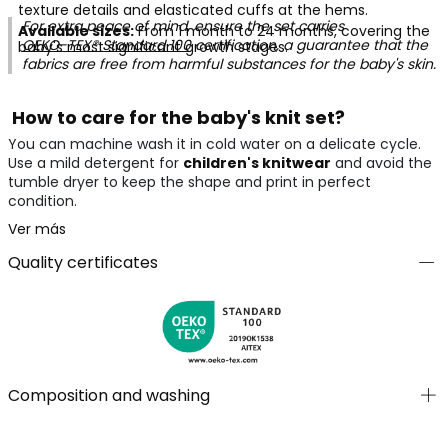
texture details and elasticated cuffs at the hems.
For extra peace of mind, ensure the set carries
Available sizes:
From 1 month to 24 months, covering the
OEKO-TEX® Standard 100
certification, a guarantee that the
baby's most significant growth stages.
fabrics are free from harmful substances for the baby's skin.
How to care for the baby's knit set?
You can machine wash it in cold water on a delicate cycle.
Use a mild detergent for
children's knitwear
and avoid the
tumble dryer to keep the shape and print in perfect
condition.
Ver más
Quality certificates
Composition and washing