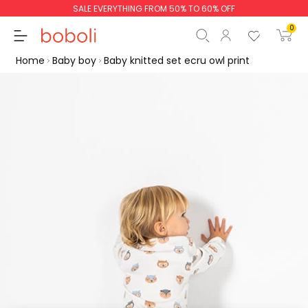
SALE EVERYTHING FROM 50% TO 60% OFF
0
Home
Baby boy
Baby knitted set ecru owl print
Subtotal
€0.00
Total
€0.00
Continue
Start order