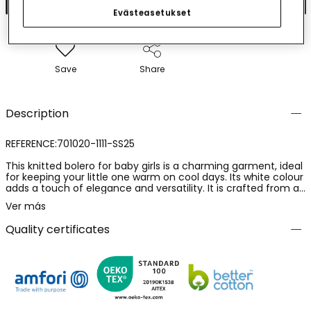
Evästeasetukset
Save
Share
Description
REFERENCE:701020-1111-SS25
This knitted bolero for baby girls is a charming garment, ideal
for keeping your little one warm on cool days. Its white colour
adds a touch of elegance and versatility. It is crafted from a
soft material that offers comfort and warmth, and features
Ver más
a design with details including scalloped edges, giving it a
delicate finish. It is suitable for girls with sizes ranging from 6
Quality certificates
months to 8 years. Perfect for pairing with dresses or casual
outfits, it is a chic choice for any special occasion.