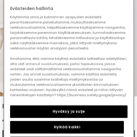
Evästeiden hallinta
Käytämme omia ja kolmannen osapuolen evästeitä
parantaaksemme palveluitamme, mukauttaaksemme
verkkosivustoamme, helpottaaksemme käyttäjiemme navigointia,
tarjotaksemme paremman käyttökokemuksen, tunnistaaksemme
parannettavia kohtia, tehdäksemme mittauksia ja käyttötilastoja
sekä näyttääksemme mainoksia, jotka liittyvät mieltymyksiisi
verkkosivuston käytön analyysin perusteella.
Ilmoitamme, että voimme käyttää evästeitä laitteellasi edellyttäen,
että olet antanut suostumuksesi, paitsi tapauksissa, joissa
evästeet ovat välttämättömiä verkkosivustollamme navigointia
varten. Jos annat suostumuksesi, voimme käyttää evästeitä,
joiden avulla saamme lisätietoja mieltymyksistäsi ja
mukautamme verkkosivustoamme yksilöllisten kiinnostuksen
1
2
3
4
5
kohteidesi mukaan. Hyväksytkö nämä evästeet ja niihin liittyvän
henkilötietojen käsittelyn? https://business.safety.google/privacy/
Knitted bolero for baby girl in white
Hyväksy ja sulje
€32.95
€19.95
Hylkää kaikki
Add to cart