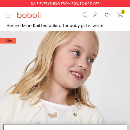
SALE EVERYTHING FROM 50% TO 60% OFF
0
Home
Mini
Knitted bolero for baby girl in white
-39%
Subtotal
€0.00
Total
€0.00
Continue
Start order