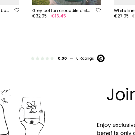
White cotton crocodile boy?s t-shirt
Grey cotton crocodile children?s jumper
White lin
€32.95
€16.45
€27.95
€
-
0,00
0 Ratings
Joi
Enjoy exclusiv
benefits only 