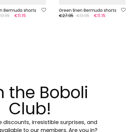
en Bermuda shorts
Green linen Bermuda shorts
13.95
€11.15
€27.95
€13.95
€11.15
n the Boboli
Club!
e discounts, irresistible surprises, and
available to our members. Are you in?