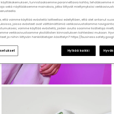
käyttökokemuksen, tunnistaaksemme parannettavia kohtia, tehdäksemme mi
toja sekä näyttääksemme mainoksia, jotka liittyvät mieltymyksiisi verkkosivus
erusteella.
 että voimme käyttää evästeitä laitteellasi edellyttäen, että olet antanut su
auksissa, joissa evästeet ovat välttämättömiä verkkosivustollamme navigointia
tumuksesi, voimme käyttää evästeitä, joiden avulla saamme lisätietoja mielt
mme verkkosivustoamme yksilöllisten kiinnostuksen kohteidesi mukaan. Hyv
et ja niihin liittyvän henkilötietojen käsittelyn? https://business.safety.goog
setukset
Hylkää kaikki
Hyväks