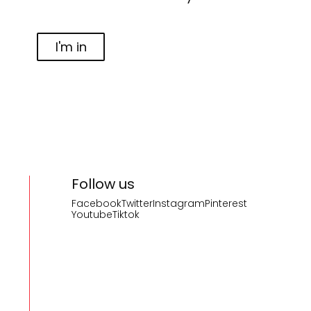
I'm in
Follow us
Facebook
Twitter
Instagram
Pinterest
Youtube
Tiktok