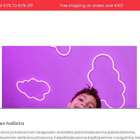
M 50% TO 60% OFF
Free shipping on orders over €60!
en hallinta
omia ja kolmannen osapuolen evästeitä parantaaksemme palveluitamme,
ksemme verkkosivustoamme, helpottaaksemme käyttäjiemme navigointia, t