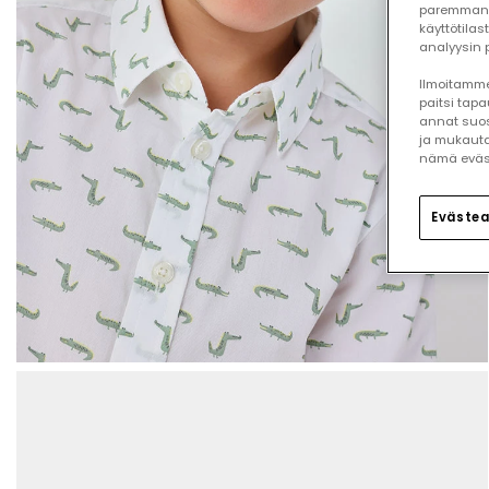
paremman 
käyttötilas
analyysin p
Ilmoitamme,
paitsi tap
annat suos
ja mukauta
nämä eväste
Evästea