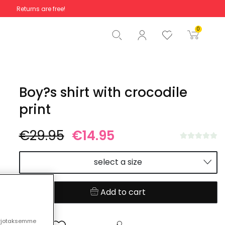
Returns are free!
Total
€0.00
0
Start order
Boy?s shirt with crocodile
print
€29.95
€14.95
select a size
Add to cart
arjotaksemme