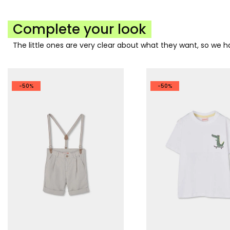
Complete your look
The little ones are very clear about what they want, so we
-50%
-50%