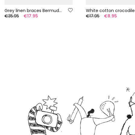
Grey linen braces Bermuda shorts
€35.95
€17.95
€17.95
€8.95