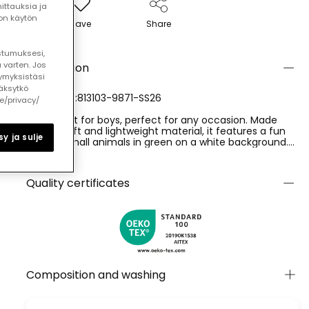
ttauksia ja
ton käytön
Save
Share
ostumuksesi,
 varten. Jos
Description
ymyksistäsi
äksytkö
REFERENCE:813103-9871-SS26
le/privacy/
Poplin shirt for boys, perfect for any occasion. Made
from a soft and lightweight material, it features a fun
y ja sulje
print of small animals in green on a white background.
The design includes a classic collar and long sleeves,
Ver más
ideal for an elegant and comfortable look. Available in
sizes from 12 months to 10 years, this shirt pairs well with
Quality certificates
both casual and formal trousers for a versatile style. It is
a must-have item for any stylish boy?s wardrobe.
Composition and washing