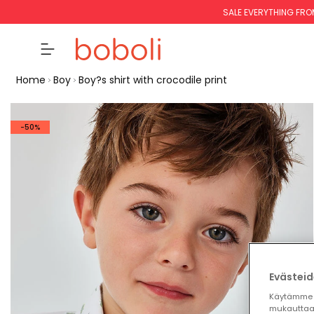
SALE EVERYTHING FRO
Home
Boy
Boy?s shirt with crocodile print
-50%
Evästeid
Käytämme 
mukauttaa