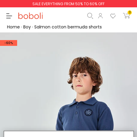
SALE EVERYTHING FROM 50% TO 60% OFF
0
Home
Boy
Salmon cotton bermuda shorts
-60%
Subtotal
€0.00
Total
€0.00
Continue
Start order