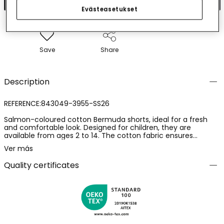
Evästeasetukset
Save
Share
Description
REFERENCE:843049-3955-SS26
Salmon-coloured cotton Bermuda shorts, ideal for a fresh
and comfortable look. Designed for children, they are
available from ages 2 to 14. The cotton fabric ensures
softness and comfort, perfect for daily wear. The design
Ver más
includes a stylish adjustable waistband with stripes that adds
a touch of style. Versatile and easy to pair with t-shirts or
Quality certificates
shirts for a casual or more dressed-up appearance, suitable
for various occasions during the summer.