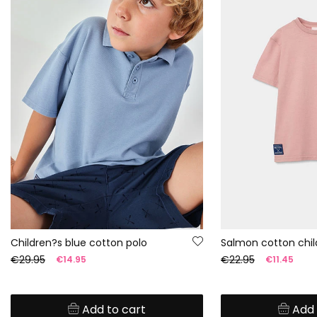
Children?s blue cotton polo
Salmon cotton chil
€29.95
€22.95
€14.95
€11.45
Add to cart
Add 