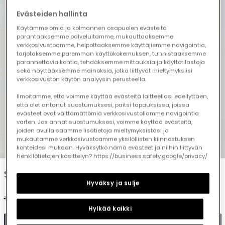
Evästeiden hallinta
Käytämme omia ja kolmannen osapuolen evästeitä
parantaaksemme palveluitamme, mukauttaaksemme
verkkosivustoamme, helpottaaksemme käyttäjiemme navigointia,
tarjotaksemme paremman käyttökokemuksen, tunnistaaksemme
parannettavia kohtia, tehdäksemme mittauksia ja käyttötilastoja
sekä näyttääksemme mainoksia, jotka liittyvät mieltymyksiisi
verkkosivuston käytön analyysin perusteella.
Ilmoitamme, että voimme käyttää evästeitä laitteellasi edellyttäen,
että olet antanut suostumuksesi, paitsi tapauksissa, joissa
evästeet ovat välttämättömiä verkkosivustollamme navigointia
varten. Jos annat suostumuksesi, voimme käyttää evästeitä,
joiden avulla saamme lisätietoja mieltymyksistäsi ja
mukautamme verkkosivustoamme yksilöllisten kiinnostuksen
1
2
3
4
5
kohteidesi mukaan. Hyväksytkö nämä evästeet ja niihin liittyvän
henkilötietojen käsittelyn? https://business.safety.google/privacy/
Salmon cotton bermuda shorts
Hyväksy ja sulje
€29.95
€14.95
€11.95
Hylkää kaikki
Add to cart