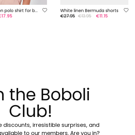
Blue cotton polo shirt for boy
White linen Bermuda shorts
€17.95
€27.95
€13.95
€11.15
n the Boboli
Club!
e discounts, irresistible surprises, and
available to our members. Are you in?