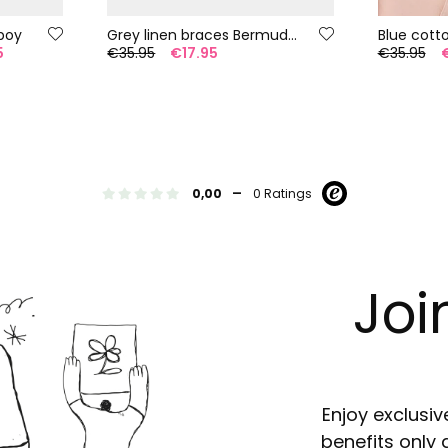
 boy
Grey linen braces Bermuda shorts
5
€35.95
€17.95
€35.95
-
0,00
0 Ratings
Joi
Enjoy exclusiv
benefits only 