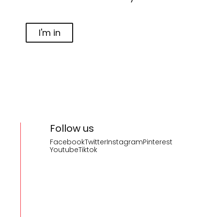
I'm in
Follow us
Facebook
Twitter
Instagram
Pinterest
Youtube
Tiktok