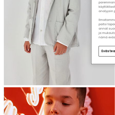
paremman 
käyttötilas
analyysin p
Ilmoitamme,
paitsi tap
annat suos
ja mukauta
nämä eväste
Evästea