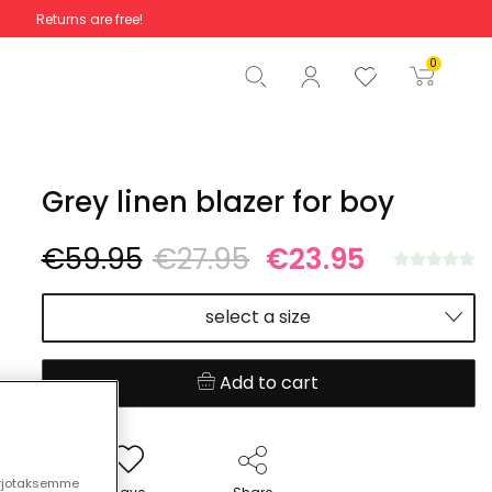
Returns are free!
Total
€0.00
0
Start order
Grey linen blazer for boy
€59.95
€27.95
€23.95
select a size
Add to cart
arjotaksemme