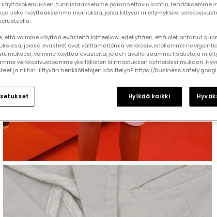
käyttökokemuksen, tunnistaaksemme parannettavia kohtia, tehdäksemme mi
toja sekä näyttääksemme mainoksia, jotka liittyvät mieltymyksiisi verkkosivus
erusteella.
 että voimme käyttää evästeitä laitteellasi edellyttäen, että olet antanut su
auksissa, joissa evästeet ovat välttämättömiä verkkosivustollamme navigointia
tumuksesi, voimme käyttää evästeitä, joiden avulla saamme lisätietoja mielt
mme verkkosivustoamme yksilöllisten kiinnostuksen kohteidesi mukaan. Hyv
et ja niihin liittyvän henkilötietojen käsittelyn? https://business.safety.goog
setukset
Hylkää kaikki
Hyväks