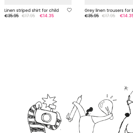
Linen striped shirt for child
Grey linen trousers for
€35.95
€17.95
€14.35
€35.95
€17.95
€14.3