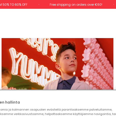
M 50% TO 60% OFF
Free shipping on orders over €60!
en hallinta
omia ja kolmannen osapuolen evästeitä parantaaksemme palveluitamme,
ksemme verkkosivustoamme, helpottaaksemme käyttäjiemme navigointia, t