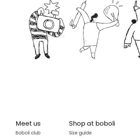
Meet us
Shop at boboli
Boboli club
Size guide