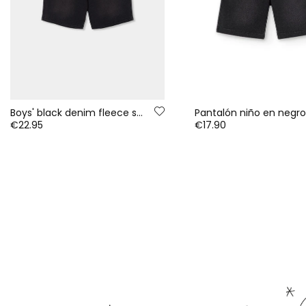
Boys' black denim fleece shorts
Pantalón niño en negr
€22.95
€17.90