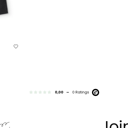
o
-
0,00
0 Ratings
Joi