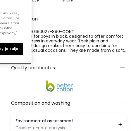
Save
Share
ostumuksesi,
Description
 varten. Jos
ymyksistäsi
äksytkö
REFERENCIA:690027-890-CONT
le/privacy/
Knit shorts for boys in black, designed to offer comfort
and freshness in everyday wear. Their plain and
functional design makes them easy to combine for
y ja sulje
different casual occasions. They are made from a soft
knit fabric, with a composition of 100% cotton, providing
Ver más
breathability and a pleasant feel against the skin. A
practical and versatile garment, ideal for the warmer
Quality certificates
months.
Composition and washing