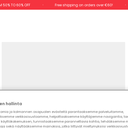
M 50% TO 60% OFF
Free shipping on orders over €60!
en hallinta
omia ja kolmannen osapuolen evästeitä parantaaksemme palveluitamme,
ksemme verkkosivustoamme, helpottaaksemme käyttäjiemme navigointia, t
käyttökokemuksen, tunnistaaksemme parannettavia kohtia, tehdäksemme mi
toja sekä näyttääksemme mainoksia, jotka liittyvät mieltymyksiisi verkkosivus