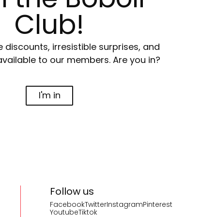
Club!
e discounts, irresistible surprises, and
available to our members. Are you in?
I'm in
Follow us
Facebook
Twitter
Instagram
Pinterest
Youtube
Tiktok