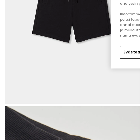
analyysin p
Ilmoitamme,
paitsi tap
annat suos
ja mukauta
nämä eväste
Evästea