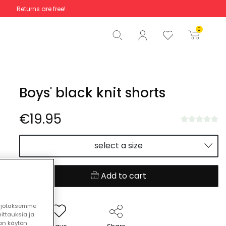
Returns are free!
Total
€0.00
0
Start order
Boys' black knit shorts
€19.95
select a size
Add to cart
arjotaksemme
ttauksia ja
ton käytön