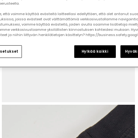
erusteella.
 että voimme käyttää evästeitä laitteellasi edellyttäen, että olet antanut su
auksissa, joissa evästeet ovat välttämättömiä verkkosivustollamme navigointia
tumuksesi, voimme käyttää evästeitä, joiden avulla saamme lisätietoja mielt
mme verkkosivustoamme yksilöllisten kiinnostuksen kohteidesi mukaan. Hyv
et ja niihin liittyvän henkilötietojen käsittelyn? https://business.safety.goog
setukset
Hylkää kaikki
Hyväks