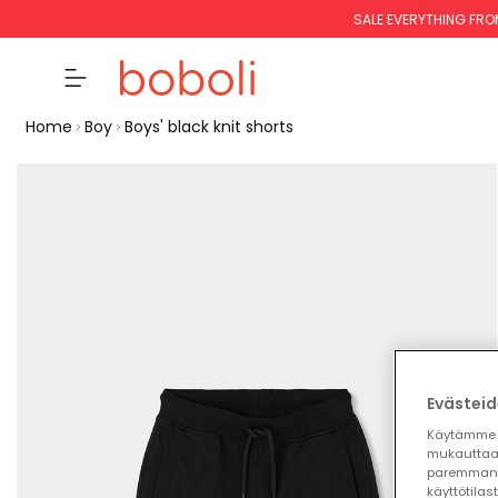
SALE EVERYTHING FRO
Home
Boy
Boys' black knit shorts
Evästeid
Käytämme 
mukauttaa
paremman 
käyttötilas