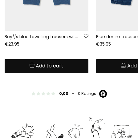
Boy\'s blue towelling trousers with drawstring
€23.95
€35.95
Add to cart
Add 
-
0,00
0 Ratings