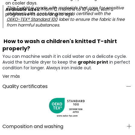
on cooler days.
This T-shirt is made with materials that care for sensitive
Available sizes:
From 12 months to 10 years, with a
children's skin. Look for garments certified with the
progressive fit according to age.
OEKO-TEX® Standard 100
label to ensure the fabric is free
from harmful substances.
How to wash a children's knitted T-shirt
properly?
You can machine wash it in cold water on a delicate cycle.
Avoid the tumble dryer to keep the
graphic print
in perfect
condition for longer. Always iron inside out.
Ver más
Quality certificates
Composition and washing