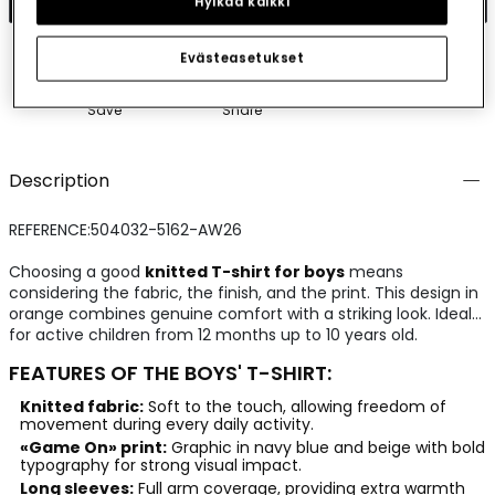
Hylkää kaikki
Evästeasetukset
Save
Share
Description
REFERENCE:504032-5162-AW26
Choosing a good
knitted T-shirt for boys
means
considering the fabric, the finish, and the print. This design in
orange combines genuine comfort with a striking look. Ideal
for active children from 12 months up to 10 years old.
FEATURES OF THE BOYS' T-SHIRT:
Knitted fabric:
Soft to the touch, allowing freedom of
movement during every daily activity.
«Game On» print:
Graphic in navy blue and beige with bold
typography for strong visual impact.
Long sleeves:
Full arm coverage, providing extra warmth