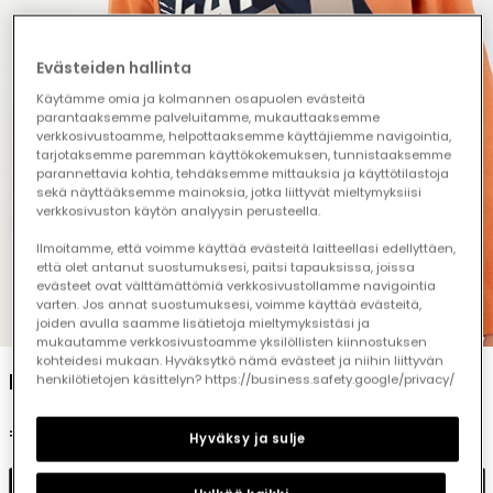
Evästeiden hallinta
Käytämme omia ja kolmannen osapuolen evästeitä
parantaaksemme palveluitamme, mukauttaaksemme
verkkosivustoamme, helpottaaksemme käyttäjiemme navigointia,
tarjotaksemme paremman käyttökokemuksen, tunnistaaksemme
parannettavia kohtia, tehdäksemme mittauksia ja käyttötilastoja
sekä näyttääksemme mainoksia, jotka liittyvät mieltymyksiisi
verkkosivuston käytön analyysin perusteella.
Ilmoitamme, että voimme käyttää evästeitä laitteellasi edellyttäen,
että olet antanut suostumuksesi, paitsi tapauksissa, joissa
evästeet ovat välttämättömiä verkkosivustollamme navigointia
varten. Jos annat suostumuksesi, voimme käyttää evästeitä,
1
2
3
4
5
joiden avulla saamme lisätietoja mieltymyksistäsi ja
mukautamme verkkosivustoamme yksilöllisten kiinnostuksen
kohteidesi mukaan. Hyväksytkö nämä evästeet ja niihin liittyvän
Boys\' orange printed knit T-shirt Game On
henkilötietojen käsittelyn? https://business.safety.google/privacy/
€19.95
Hyväksy ja sulje
Add to cart