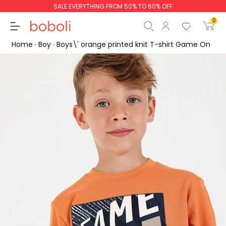
SALE EVERYTHING FROM 50% TO 60% OFF
0
Home
Boy
Boys\' orange printed knit T-shirt Game On
Subtotal
€0.00
Total
€0.00
Continue
Start order