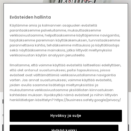
Evästeiden hallinta
Käytämme omia ja kolmannen osapuolen evästeitä
parantaaksemme palveluitamme, mukauttaaksemme
verkkosivustoamme, helpottaaksemme käyttäjiemme navigointia,
tarjotaksemme paremman käyttökokemuksen, tunnistaaksemme
parannettavia kohtia, tehdäksemme mittauksia ja käyttötilastoja
sekä näyttääksemme mainoksia, jotka liittyvät mieltymyksiisi
verkkosivuston käytön analyysin perusteella.
Ilmoitamme, että voimme käyttää evästeitä laitteellasi edellyttäen,
että olet antanut suostumuksesi, paitsi tapauksissa, joissa
evästeet ovat välttämättömiä verkkosivustollamme navigointia
varten. Jos annat suostumuksesi, voimme käyttää evästeitä,
1
2
3
4
5
6
7
8
joiden avulla saamme lisätietoja mieltymyksistäsi ja
mukautamme verkkosivustoamme yksilöllisten kiinnostuksen
kohteidesi mukaan. Hyväksytkö nämä evästeet ja niihin liittyvän
Printed green boy\'s pyjamas Keep Rolling
henkilötietojen käsittelyn? https://business.safety.google/privacy/
€39.95
Hyväksy ja sulje
Add to cart
Hylkää kaikki