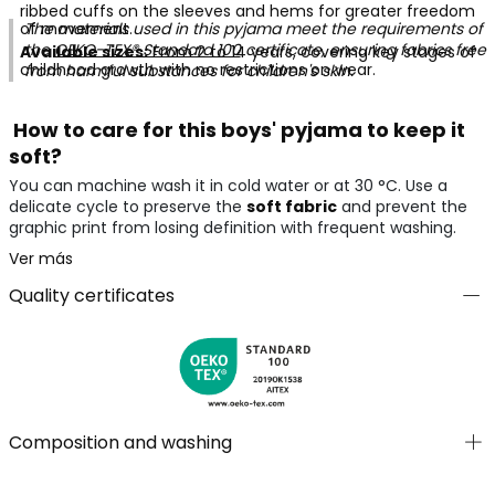
ribbed cuffs on the sleeves and hems for greater freedom
of movement.
The materials used in this pyjama meet the requirements of
the
OEKO-TEX® Standard 100
certificate, ensuring fabrics free
Available sizes:
From 2 to 14 years, covering key stages of
childhood growth with no restrictions on wear.
from harmful substances for children's skin.
How to care for this boys' pyjama to keep it
soft?
You can machine wash it in cold water or at 30 °C. Use a
delicate cycle to preserve the
soft fabric
and prevent the
graphic print from losing definition with frequent washing.
Ver más
Quality certificates
Composition and washing