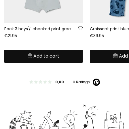
Pack 3 boys\' checked print green boxers
Croissant print blu
€21.95
€39.95
Add to cart
Add 
-
0,00
0 Ratings