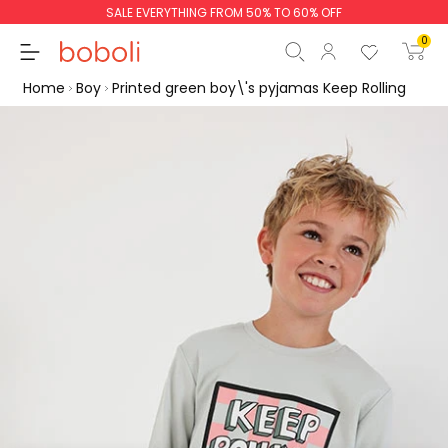
SALE EVERYTHING FROM 50% TO 60% OFF
0
Home
Boy
Printed green boy\'s pyjamas Keep Rolling
Subtotal
€0.00
Total
€0.00
Continue
Start order