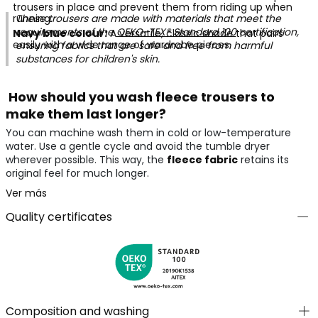
trousers in place and prevent them from riding up when
running.
These trousers are made with materials that meet the
requirements of the
OEKO-TEX® Standard 100
certification,
Navy blue colour:
A versatile, classic shade that pairs
easily with a wide range of wardrobe pieces.
ensuring fabrics that are safe and free from harmful
substances for children's skin.
How should you wash fleece trousers to
make them last longer?
You can machine wash them in cold or low-temperature
water. Use a gentle cycle and avoid the tumble dryer
wherever possible. This way, the
fleece fabric
retains its
original feel for much longer.
Ver más
Quality certificates
Composition and washing