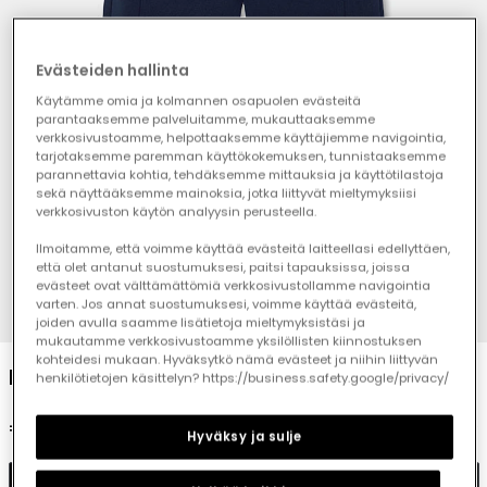
Evästeiden hallinta
Käytämme omia ja kolmannen osapuolen evästeitä
parantaaksemme palveluitamme, mukauttaaksemme
verkkosivustoamme, helpottaaksemme käyttäjiemme navigointia,
tarjotaksemme paremman käyttökokemuksen, tunnistaaksemme
parannettavia kohtia, tehdäksemme mittauksia ja käyttötilastoja
sekä näyttääksemme mainoksia, jotka liittyvät mieltymyksiisi
verkkosivuston käytön analyysin perusteella.
Ilmoitamme, että voimme käyttää evästeitä laitteellasi edellyttäen,
että olet antanut suostumuksesi, paitsi tapauksissa, joissa
evästeet ovat välttämättömiä verkkosivustollamme navigointia
varten. Jos annat suostumuksesi, voimme käyttää evästeitä,
1
2
3
4
joiden avulla saamme lisätietoja mieltymyksistäsi ja
mukautamme verkkosivustoamme yksilöllisten kiinnostuksen
kohteidesi mukaan. Hyväksytkö nämä evästeet ja niihin liittyvän
Navy blue boys\' fleece trousers
henkilötietojen käsittelyn? https://business.safety.google/privacy/
€23.95
Hyväksy ja sulje
Add to cart