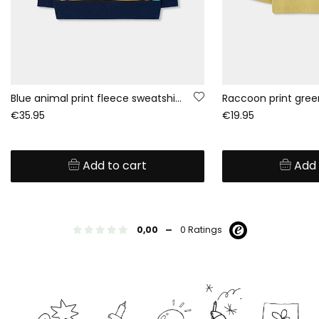
Blue animal print fleece sweatshirt for boys
€35.95
€19.95
Add to cart
Add 
-
0,00
0 Ratings