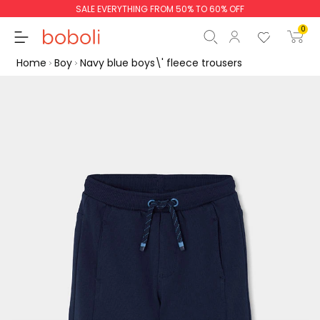
SALE EVERYTHING FROM 50% TO 60% OFF
0
Home
Boy
Navy blue boys\' fleece trousers
Subtotal
€0.00
Total
€0.00
Continue
Start order