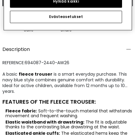
Hylkää kaikki
Evästeasetukset
Save
Share
Description
REFERENCE:694087-2440-AW26
A basic
fleece trouser
is a smart everyday purchase. This
navy blue style combines genuine comfort with durability.
Ideal for active children, available from 12 months up to 10
years.
FEATURES OF THE FLEECE TROUSER:
Fleece fabric:
Soft-to-the-touch material that withstands
movement and frequent washing.
Elastic waistband with drawstring:
The fit is adjustable
thanks to the contrasting blue drawstring at the waist.
Elasticated ankle cuffs:
The elasticated hems keep the