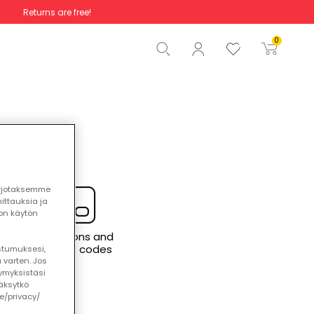
Returns are free!
Total
€0.00
0
Start order
arjotaksemme
ttauksia ja
ton käytön
Promotions and
discount codes
ostumuksesi,
 varten. Jos
ymyksistäsi
äksytkö
le/privacy/