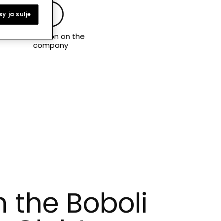
y ja sulje
Information on the
company
n the Boboli