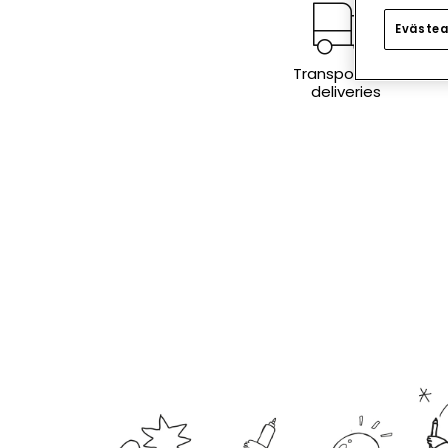
Evästea
Transport and
deliveries