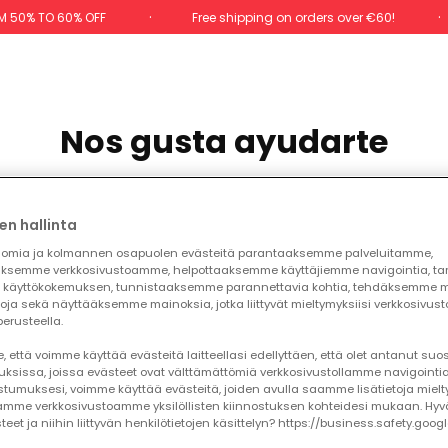
M 50% TO 60% OFF
Free shipping on orders over €60!
Nos gusta ayudarte
Preguntas frecuentes
en hallinta
omia ja kolmannen osapuolen evästeitä parantaaksemme palveluitamme,
ksemme verkkosivustoamme, helpottaaksemme käyttäjiemme navigointia, t
käyttökokemuksen, tunnistaaksemme parannettavia kohtia, tehdäksemme mi
toja sekä näyttääksemme mainoksia, jotka liittyvät mieltymyksiisi verkkosivus
erusteella.
Account and
Forms of payment
subscription
 että voimme käyttää evästeitä laitteellasi edellyttäen, että olet antanut su
auksissa, joissa evästeet ovat välttämättömiä verkkosivustollamme navigointia
tumuksesi, voimme käyttää evästeitä, joiden avulla saamme lisätietoja mielt
mme verkkosivustoamme yksilöllisten kiinnostuksen kohteidesi mukaan. Hyv
et ja niihin liittyvän henkilötietojen käsittelyn? https://business.safety.goog