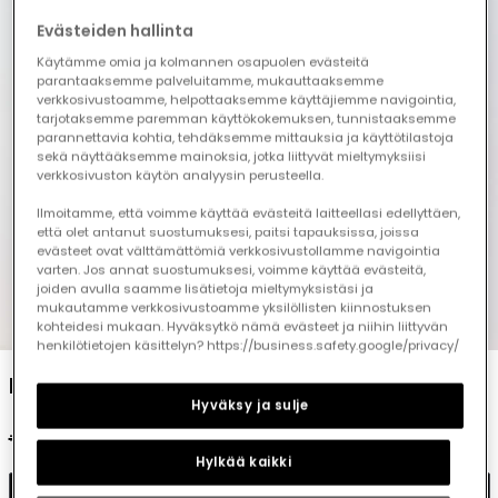
Evästeiden hallinta
Käytämme omia ja kolmannen osapuolen evästeitä
parantaaksemme palveluitamme, mukauttaaksemme
verkkosivustoamme, helpottaaksemme käyttäjiemme navigointia,
tarjotaksemme paremman käyttökokemuksen, tunnistaaksemme
parannettavia kohtia, tehdäksemme mittauksia ja käyttötilastoja
sekä näyttääksemme mainoksia, jotka liittyvät mieltymyksiisi
verkkosivuston käytön analyysin perusteella.
Ilmoitamme, että voimme käyttää evästeitä laitteellasi edellyttäen,
että olet antanut suostumuksesi, paitsi tapauksissa, joissa
evästeet ovat välttämättömiä verkkosivustollamme navigointia
varten. Jos annat suostumuksesi, voimme käyttää evästeitä,
joiden avulla saamme lisätietoja mieltymyksistäsi ja
mukautamme verkkosivustoamme yksilöllisten kiinnostuksen
1
2
3
4
5
kohteidesi mukaan. Hyväksytkö nämä evästeet ja niihin liittyvän
henkilötietojen käsittelyn? https://business.safety.google/privacy/
Fil-à-fil shirt for boys with a light blue print
Hyväksy ja sulje
€35.95
€19.95
Hylkää kaikki
Add to cart