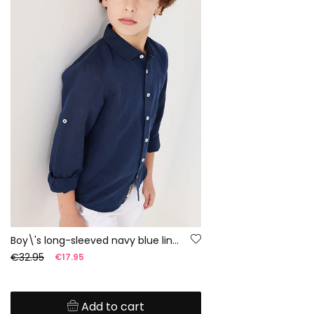
Boy\'s long-sleeved navy blue linen shirt
€32.95
€17.95
Add to cart