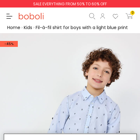
SALE EVERYTHING FROM 50% TO 60% OFF
0
Home
Kids
Fil-à-fil shirt for boys with a light blue print
-45%
Subtotal
€0.00
Total
€0.00
Continue
Start order