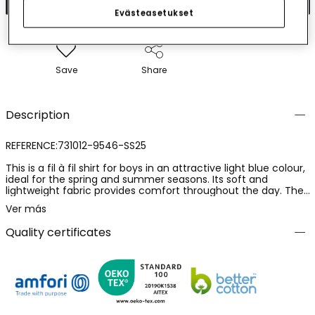
Evästeasetukset
Save
Share
Description
REFERENCE:731012-9546-SS25
This is a fil à fil shirt for boys in an attractive light blue colour,
ideal for the spring and summer seasons. Its soft and
lightweight fabric provides comfort throughout the day. The
shirt features a lovely print of small pineapples, adding a
Ver más
playful touch to the design. It has a classic cut with a collar
and buttons, making it suitable for both casual and more
Quality certificates
formal occasions. It is available in a consistent range of sizes
for children aged 4 to 16 years and is an excellent choice to
pair with shorts or chinos, ensuring a fresh and stylish look.