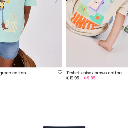
 green cotton
T-shirt unisex brown cotton
5
€19.95
€9.95