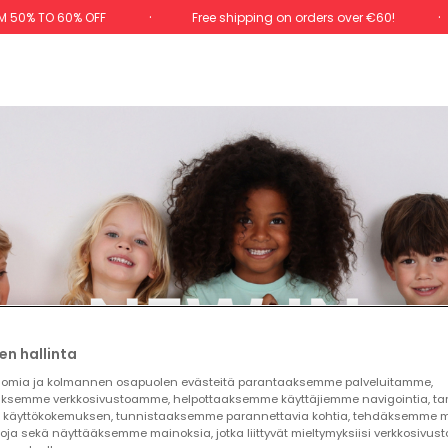
M 50% TO 60% OFF
Free shipping on orders over €60!
en hallinta
omia ja kolmannen osapuolen evästeitä parantaaksemme palveluitamme,
ksemme verkkosivustoamme, helpottaaksemme käyttäjiemme navigointia, t
käyttökokemuksen, tunnistaaksemme parannettavia kohtia, tehdäksemme mi
toja sekä näyttääksemme mainoksia, jotka liittyvät mieltymyksiisi verkkosivus