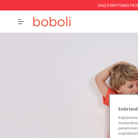
SALE EVERYTHING FRO
Evästeid
Käytämme 
mukauttaa
paremman 
käyttötilas