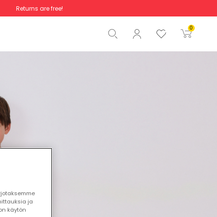
Returns are free!
Total
€0.00
0
Start order
arjotaksemme
ttauksia ja
ton käytön