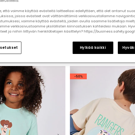
erusteella.
 että voimme käyttää evästeitä laitteellasi edellyttäen, että olet antanut su
auksissa, joissa evästeet ovat välttämättömiä verkkosivustollamme navigointia
tumuksesi, voimme käyttää evästeitä, joiden avulla saamme lisätietoja mielt
mme verkkosivustoamme yksilöllisten kiinnostuksen kohteidesi mukaan. Hyv
et ja niihin liittyvän henkilötietojen käsittelyn? https://business.safety.goog
setukset
Hylkää kaikki
Hyväks
-50%