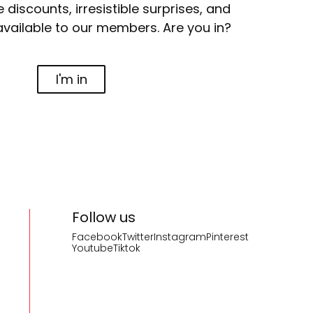
e discounts, irresistible surprises, and
available to our members. Are you in?
I'm in
Follow us
Facebook
Twitter
Instagram
Pinterest
Youtube
Tiktok