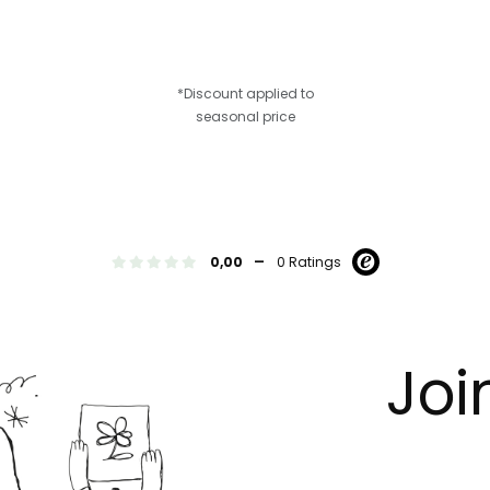
*Discount applied to
seasonal price
-
0,00
0 Ratings
Joi