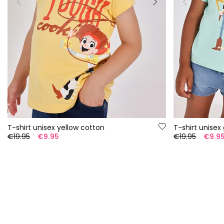
T-shirt unisex yellow cotton
T-shirt unisex
€19.95
€9.95
€19.95
€9.9