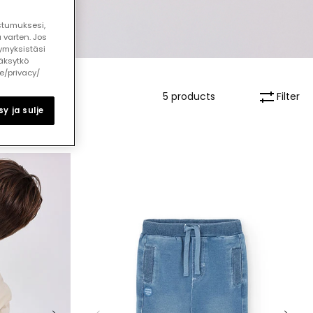
ostumuksesi,
 varten. Jos
ymyksistäsi
äksytkö
le/privacy/
Filter
5 products
y ja sulje