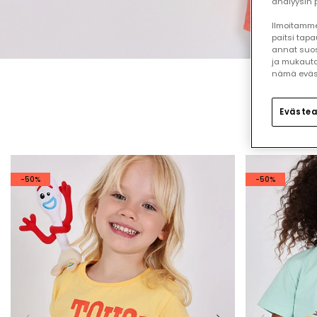
analyysin p
Ilmoitamme,
paitsi tap
annat suos
ja mukauta
nämä eväste
Evästea
-50%
-50%