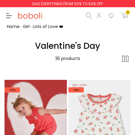
SALE EVERYTHING FROM 50% TO 60% OFF
0
Home
Girl
Lots of Love ❤️
Valentine's Day
Subtotal
€0.00
35 products
Total
€0.00
Continue
Start order
-50%
-50%