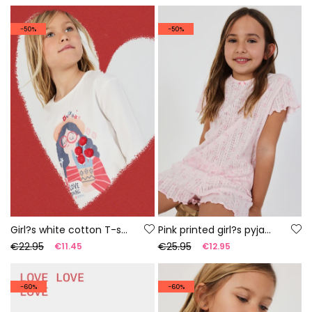
-50%
-50%
Girl?s white cotton T-shirt
Pink printed girl?s pyjamas
€22.95
€25.95
€11.45
€12.95
-60%
-60%