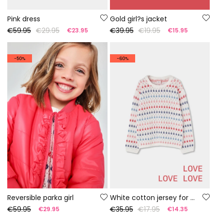
Pink dress
Gold girl?s jacket
€59.95
€29.95
€39.95
€19.95
€23.95
€15.95
-50%
-60%
Reversible parka girl
White cotton jersey for girls
€59.95
€35.95
€17.95
€29.95
€14.35