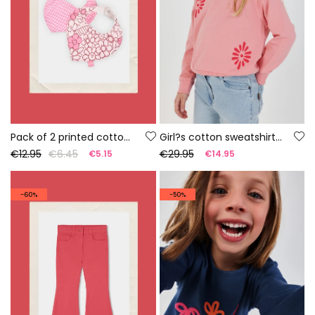
Pack of 2 printed cotton baby bibs
Girl?s cotton sweatshirt in salmon
€12.95
€6.45
€29.95
€5.15
€14.95
-60%
-50%