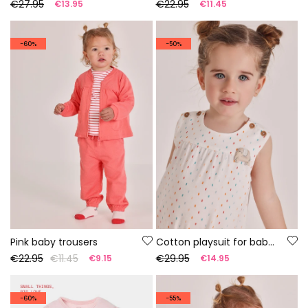
€27.95
€22.95
€13.95
€11.45
-60%
-50%
Pink baby trousers
Cotton playsuit for baby, colour white.
€22.95
€11.45
€29.95
€9.15
€14.95
-60%
-55%