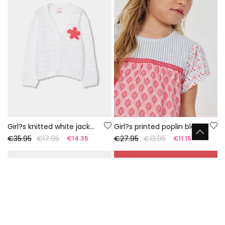
Girl?s knitted white jacket
Girl?s printed poplin blouse
€35.95
€17.95
€27.95
€13.95
€14.35
€11.15
-60%
-50%