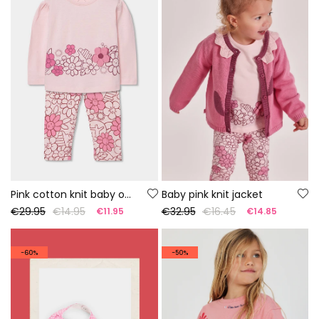
Pink cotton knit baby outfit
Baby pink knit jacket
€29.95
€14.95
€32.95
€16.45
€11.95
€14.85
-60%
-50%