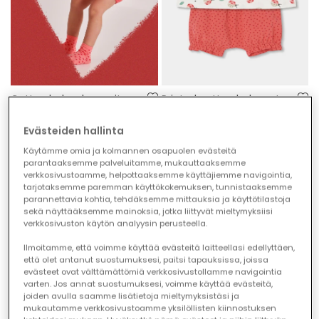
Cotton baby sleepsuit with print
Printed cotton baby set
€22.95
€27.95
€11.45
€13.95
Evästeiden hallinta
Käytämme omia ja kolmannen osapuolen evästeitä
-50%
-50%
parantaaksemme palveluitamme, mukauttaaksemme
verkkosivustoamme, helpottaaksemme käyttäjiemme navigointia,
tarjotaksemme paremman käyttökokemuksen, tunnistaaksemme
parannettavia kohtia, tehdäksemme mittauksia ja käyttötilastoja
sekä näyttääksemme mainoksia, jotka liittyvät mieltymyksiisi
verkkosivuston käytön analyysin perusteella.
Ilmoitamme, että voimme käyttää evästeitä laitteellasi edellyttäen,
että olet antanut suostumuksesi, paitsi tapauksissa, joissa
evästeet ovat välttämättömiä verkkosivustollamme navigointia
varten. Jos annat suostumuksesi, voimme käyttää evästeitä,
joiden avulla saamme lisätietoja mieltymyksistäsi ja
mukautamme verkkosivustoamme yksilöllisten kiinnostuksen