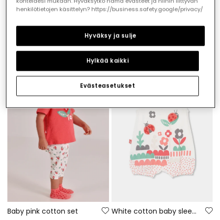
kohteidesi mukaan. Hyväksytkö nämä evästeet ja niihin liittyvän
henkilötietojen käsittelyn? https://business.safety.google/privacy/
Pink knitted baby jacket
Baby knit dress with print
Hyväksy ja sulje
€35.95
€25.95
€17.95
€12.95
Hylkää kaikki
-50%
-50%
Evästeasetukset
Baby pink cotton set
White cotton baby sleepsuit