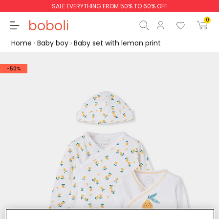
SALE EVERYTHING FROM 50% TO 60% OFF
0
Home
Baby boy
Baby set with lemon print
-50%
Subtotal
€0.00
Total
€0.00
Continue
Start order