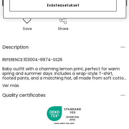
Evästeasetukset
Save
Share
Description
REFERENCE:103004-9974-SS26
Baby outfit with a charming lemon print, perfect for warm
spring and summer days. Includes a wrap-style T-shirt,
footed pants, and a matching hat, all made from soft cotton
fabric that cares for the baby?s skin. Its comfortable and
Ver más
functional design makes changing easy and allows freedom
of movement. The cheerful print adds a fresh and playful
Quality certificates
touch, ideal for accompanying the baby?s first adventures.