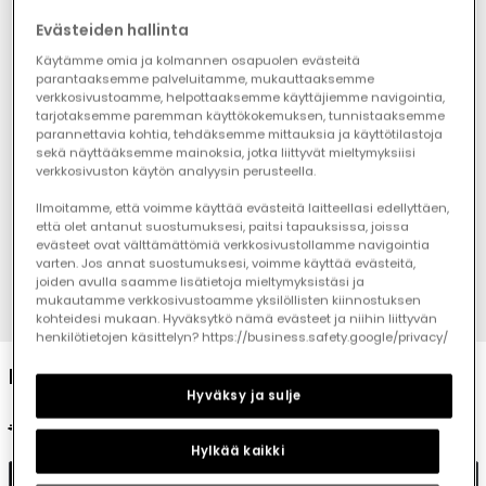
Evästeiden hallinta
Käytämme omia ja kolmannen osapuolen evästeitä
parantaaksemme palveluitamme, mukauttaaksemme
verkkosivustoamme, helpottaaksemme käyttäjiemme navigointia,
tarjotaksemme paremman käyttökokemuksen, tunnistaaksemme
parannettavia kohtia, tehdäksemme mittauksia ja käyttötilastoja
sekä näyttääksemme mainoksia, jotka liittyvät mieltymyksiisi
verkkosivuston käytön analyysin perusteella.
Ilmoitamme, että voimme käyttää evästeitä laitteellasi edellyttäen,
että olet antanut suostumuksesi, paitsi tapauksissa, joissa
evästeet ovat välttämättömiä verkkosivustollamme navigointia
varten. Jos annat suostumuksesi, voimme käyttää evästeitä,
joiden avulla saamme lisätietoja mieltymyksistäsi ja
mukautamme verkkosivustoamme yksilöllisten kiinnostuksen
1
2
3
4
5
6
7
8
kohteidesi mukaan. Hyväksytkö nämä evästeet ja niihin liittyvän
henkilötietojen käsittelyn? https://business.safety.google/privacy/
Baby set with lemon print
Hyväksy ja sulje
€39.95
€19.95
Hylkää kaikki
Add to cart