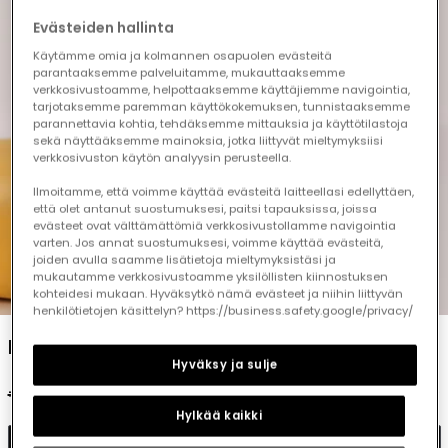
Evästeiden hallinta
Käytämme omia ja kolmannen osapuolen evästeitä
parantaaksemme palveluitamme, mukauttaaksemme
verkkosivustoamme, helpottaaksemme käyttäjiemme navigointia,
tarjotaksemme paremman käyttökokemuksen, tunnistaaksemme
parannettavia kohtia, tehdäksemme mittauksia ja käyttötilastoja
sekä näyttääksemme mainoksia, jotka liittyvät mieltymyksiisi
verkkosivuston käytön analyysin perusteella.
Ilmoitamme, että voimme käyttää evästeitä laitteellasi edellyttäen,
että olet antanut suostumuksesi, paitsi tapauksissa, joissa
evästeet ovat välttämättömiä verkkosivustollamme navigointia
varten. Jos annat suostumuksesi, voimme käyttää evästeitä,
joiden avulla saamme lisätietoja mieltymyksistäsi ja
mukautamme verkkosivustoamme yksilöllisten kiinnostuksen
1
2
3
4
5
kohteidesi mukaan. Hyväksytkö nämä evästeet ja niihin liittyvän
henkilötietojen käsittelyn? https://business.safety.google/privacy/
Baby white cotton playsuit
Hyväksy ja sulje
€25.95
€12.95
Hylkää kaikki
Add to cart