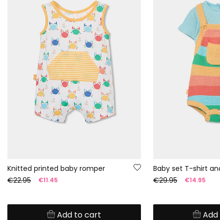
Knitted printed baby romper
€22.95
€29.95
€11.45
€14.95
Add to cart
Add 