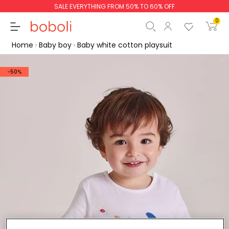
SALE EVERYTHING FROM 50% TO 60% OFF
0
Home
Baby boy
Baby white cotton playsuit
-50%
Subtotal
€0.00
Total
€0.00
Continue
Start order