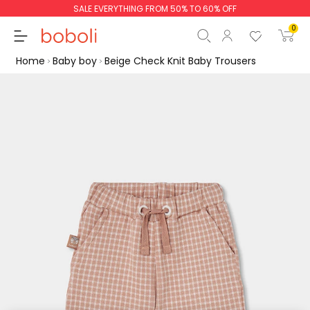
SALE EVERYTHING FROM 50% TO 60% OFF
0
Home
Baby boy
Beige Check Knit Baby Trousers
Subtotal
€0.00
Total
€0.00
Continue
Start order