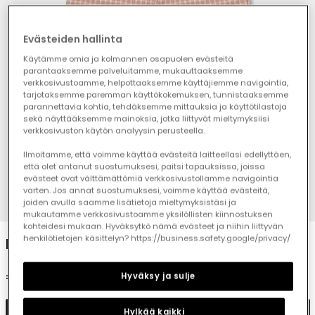
Evästeiden hallinta
Käytämme omia ja kolmannen osapuolen evästeitä
parantaaksemme palveluitamme, mukauttaaksemme
verkkosivustoamme, helpottaaksemme käyttäjiemme navigointia,
tarjotaksemme paremman käyttökokemuksen, tunnistaaksemme
parannettavia kohtia, tehdäksemme mittauksia ja käyttötilastoja
sekä näyttääksemme mainoksia, jotka liittyvät mieltymyksiisi
verkkosivuston käytön analyysin perusteella.
Ilmoitamme, että voimme käyttää evästeitä laitteellasi edellyttäen,
että olet antanut suostumuksesi, paitsi tapauksissa, joissa
evästeet ovat välttämättömiä verkkosivustollamme navigointia
varten. Jos annat suostumuksesi, voimme käyttää evästeitä,
joiden avulla saamme lisätietoja mieltymyksistäsi ja
1
2
3
4
mukautamme verkkosivustoamme yksilöllisten kiinnostuksen
kohteidesi mukaan. Hyväksytkö nämä evästeet ja niihin liittyvän
henkilötietojen käsittelyn? https://business.safety.google/privacy/
Beige Check Knit Baby Trousers
€27.95
Hyväksy ja sulje
Add to cart
Hylkää kaikki