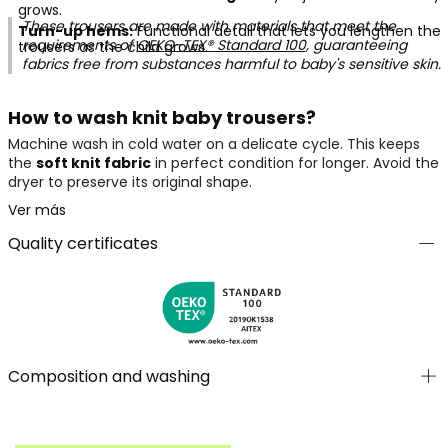
grows.
These trousers are made with materials that meet the
Turn-up hems:
Functional detail that lets you lengthen the
requirements of
OEKO-TEX® Standard 100
, guaranteeing
trousers as the child grows.
fabrics free from substances harmful to baby's sensitive skin.
How to wash knit baby trousers?
Machine wash in cold water on a delicate cycle. This keeps
the
soft knit fabric
in perfect condition for longer. Avoid the
dryer to preserve its original shape.
Ver más
Quality certificates
Composition and washing