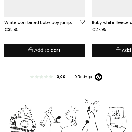
White combined baby boy jumper with pocket
€35.95
€27.95
Add to cart
Add 
-
0,00
0 Ratings