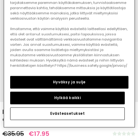
tarjotaksemme paremman käyttökokemuksen, tunnistaaksemme
parannettavia kohtia, tehdäksemme mittauksia ja käyttötilastoja
sekä näyttääksemme mainoksia, jotka liittyvät mieltymyksiisi
verkkosivuston käytön analyysin perusteella.
Ilmoitamme, että voimme käyttää evästeitä laitteellasi edellyttäen,
että olet antanut suostumuksesi, paitsi tapauksissa, joissa
evästeet ovat välttämättömiä verkkosivustollamme navigointia
varten. Jos annat suostumuksesi, voimme käyttää evästeitä,
joiden avulla saamme lisätietoja mieltymyksistäsi ja
mukautamme verkkosivustoamme yksilöllisten kiinnostuksen
kohteidesi mukaan. Hyväksytkö nämä evästeet ja niihin liittyvän
henkilötietojen käsittelyn? https://business.safety.google/privacy/
Hyväksy ja sulje
1
2
3
4
5
6
7
8
Hylkää kaikki
Baby set striped bodysuit and denim
Evästeasetukset
dungarees
€35.95
€17.95