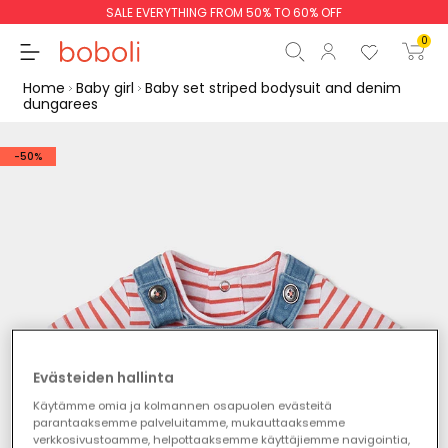
SALE EVERYTHING FROM 50% TO 60% OFF
0
Home
Baby girl
Baby set striped bodysuit and denim
dungarees
-50%
Subtotal
€0.00
Total
€0.00
Continue
Start order
Evästeiden hallinta
Käytämme omia ja kolmannen osapuolen evästeitä
parantaaksemme palveluitamme, mukauttaaksemme
verkkosivustoamme, helpottaaksemme käyttäjiemme navigointia,