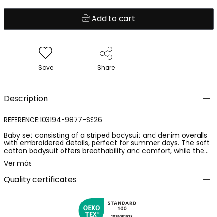
Add to cart
Save
Share
Description
REFERENCE:103194-9877-SS26
Baby set consisting of a striped bodysuit and denim overalls
with embroidered details, perfect for summer days. The soft
cotton bodysuit offers breathability and comfort, while the
adjustable-strapped overalls provide a secure and
Ver más
comfortable fit. The cheerful and summery design is ideal for
creating stylish and adorable outfits, accompanying the
Quality certificates
baby throughout the day.