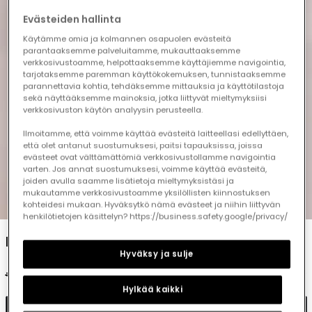
Evästeiden hallinta
Käytämme omia ja kolmannen osapuolen evästeitä
parantaaksemme palveluitamme, mukauttaaksemme
verkkosivustoamme, helpottaaksemme käyttäjiemme navigointia,
tarjotaksemme paremman käyttökokemuksen, tunnistaaksemme
parannettavia kohtia, tehdäksemme mittauksia ja käyttötilastoja
sekä näyttääksemme mainoksia, jotka liittyvät mieltymyksiisi
verkkosivuston käytön analyysin perusteella.
Ilmoitamme, että voimme käyttää evästeitä laitteellasi edellyttäen,
että olet antanut suostumuksesi, paitsi tapauksissa, joissa
evästeet ovat välttämättömiä verkkosivustollamme navigointia
varten. Jos annat suostumuksesi, voimme käyttää evästeitä,
joiden avulla saamme lisätietoja mieltymyksistäsi ja
mukautamme verkkosivustoamme yksilöllisten kiinnostuksen
1
2
3
4
5
kohteidesi mukaan. Hyväksytkö nämä evästeet ja niihin liittyvän
henkilötietojen käsittelyn? https://business.safety.google/privacy/
Beige knit baby jacket
Hyväksy ja sulje
€29.95
€14.95
Hylkää kaikki
Add to cart