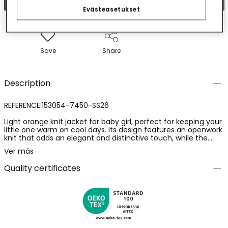
Evästeasetukset
Save
Share
Description
REFERENCE:153054-7450-SS26
Light orange knit jacket for baby girl, perfect for keeping your
little one warm on cool days. Its design features an openwork
knit that adds an elegant and distinctive touch, while the
button fastening makes it easy to put on. Made from a soft
Ver más
and warm material, it is perfect for everyday comfort.
Available in sizes from 1 month to 24 months, it suits different
Quality certificates
growth stages. This garment easily pairs with other outfits,
offering a classic and versatile style for your baby.