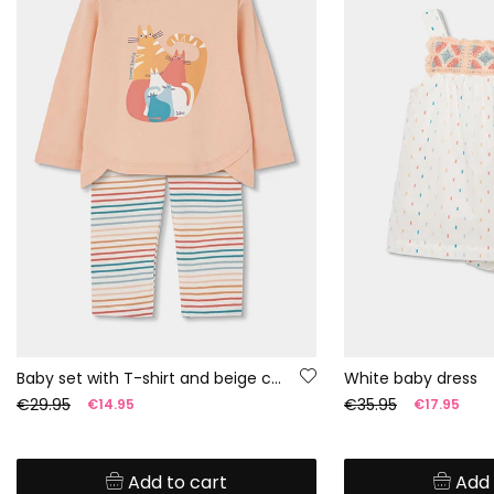
Baby set with T-shirt and beige cotton trousers
White baby dress
€29.95
€35.95
€14.95
€17.95
Add to cart
Add 