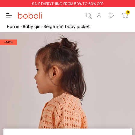
SALE EVERYTHING FROM 50% TO 60% OFF
0
Home
Baby girl
Beige knit baby jacket
-50%
Subtotal
€0.00
Total
€0.00
Continue
Start order