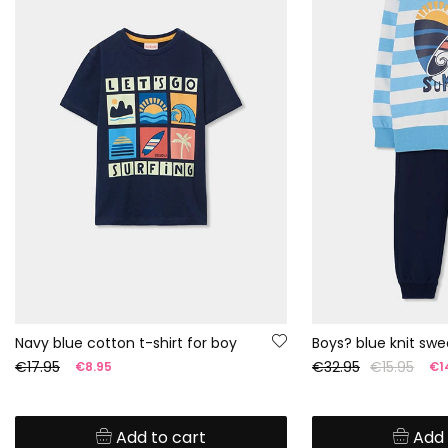
Navy blue cotton t-shirt for boy
€17.95
€32.95
€15.95
€8.95
€1
Add to cart
Add 