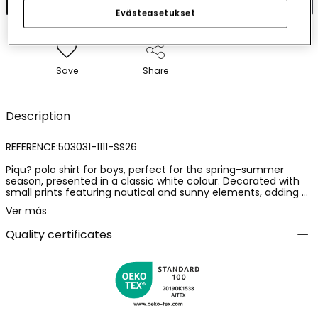
Evästeasetukset
Save
Share
Description
REFERENCE:503031-1111-SS26
Piqu? polo shirt for boys, perfect for the spring-summer
season, presented in a classic white colour. Decorated with
small prints featuring nautical and sunny elements, adding a
fun touch to the outfit. The collar and sleeves have stripe
Ver más
details, offering an elegant finish. Available in sizes from 12
months to 10 years. Perfect to pair with shorts or jeans, this
Quality certificates
polo is a versatile and comfortable option for everyday wear.
Made from cotton, it ensures freshness and softness against
the skin.