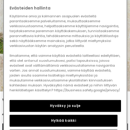
Evästeiden hallinta
Käytämme omia ja kolmannen osapuolen evästeitä
parantaaksemme palveluitamme, mukauttaaksemme
verkkosivustoamme, helpottaaksemme käyttäjiemme navigointia,
tarjotaksemme paremman käyttökokemuksen, tunnistaaksemme
parannettavia kohtia, tehdäksemme mittauksia ja käyttötilastoja
sekä näyttääksemme mainoksia, jotka liittyvät mieltymyksiisi
verkkosivuston käytön analyysin perusteella.
Ilmoitamme, että voimme käyttää evästeitä laitteellasi edellyttäen,
että olet antanut suostumuksesi, paitsi tapauksissa, joissa
evästeet ovat välttämättömiä verkkosivustollamme navigointia
varten. Jos annat suostumuksesi, voimme käyttää evästeitä,
joiden avulla saamme lisätietoja mieltymyksistäsi ja
mukautamme verkkosivustoamme yksilöllisten kiinnostuksen
1
2
3
4
5
kohteidesi mukaan. Hyväksytkö nämä evästeet ja niihin liittyvän
henkilötietojen käsittelyn? https://business.safety.google/privacy/
White cotton polo shirt for boy
Hyväksy ja sulje
€25.95
€12.95
Hylkää kaikki
Add to cart