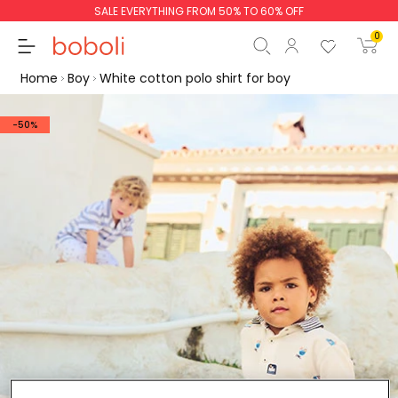
SALE EVERYTHING FROM 50% TO 60% OFF
0
Home
Boy
White cotton polo shirt for boy
-50%
Subtotal
€0.00
Total
€0.00
Continue
Start order