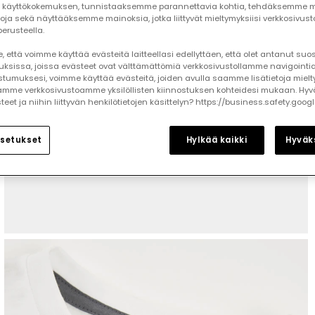
käyttökokemuksen, tunnistaaksemme parannettavia kohtia, tehdäksemme mi
toja sekä näyttääksemme mainoksia, jotka liittyvät mieltymyksiisi verkkosivus
erusteella.
 että voimme käyttää evästeitä laitteellasi edellyttäen, että olet antanut su
auksissa, joissa evästeet ovat välttämättömiä verkkosivustollamme navigointia
tumuksesi, voimme käyttää evästeitä, joiden avulla saamme lisätietoja mielt
mme verkkosivustoamme yksilöllisten kiinnostuksen kohteidesi mukaan. Hyv
et ja niihin liittyvän henkilötietojen käsittelyn? https://business.safety.goog
setukset
Hylkää kaikki
Hyväks