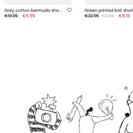
Grey cotton bermuda shorts
Green printed knit shor
€19.95
€9.95
€22.95
€11.45
€9.15