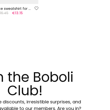
Grey fleece sweatshirt for boy
16.45
€13.15
n the Boboli
Club!
e discounts, irresistible surprises, and
available to our members. Are you in?