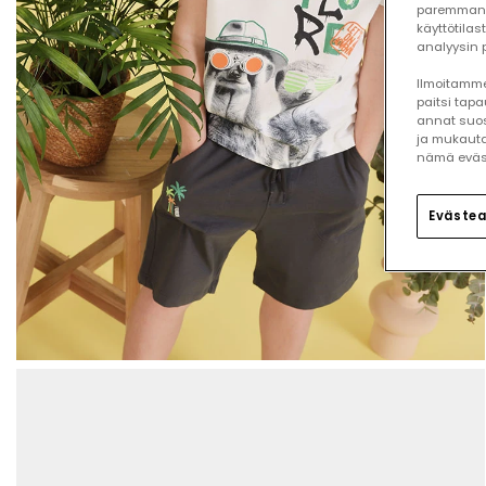
paremman 
käyttötilas
analyysin p
Ilmoitamme,
paitsi tap
annat suos
ja mukauta
nämä eväste
Evästea