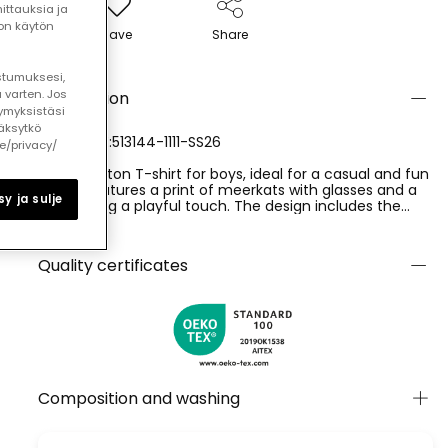
ttauksia ja
ton käytön
Save
Share
ostumuksesi,
 varten. Jos
Description
ymyksistäsi
äksytkö
REFERENCE:513144-1111-SS26
le/privacy/
White cotton T-shirt for boys, ideal for a casual and fun
look. It features a print of meerkats with glasses and a
y ja sulje
hat, adding a playful touch. The design includes the
word "Explore" in vibrant colours. Its cotton material
Ver más
offers comfort and is perfect for daily wear in warm
climates. Available in sizes from 12 months to 10 years,
Quality certificates
accommodating children?s growth. This garment can
be easily paired with jeans or shorts for a fresh and
modern style.
Composition and washing