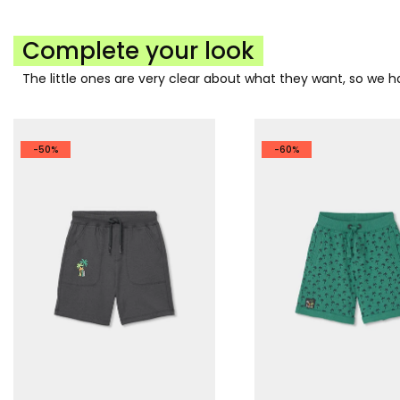
Complete your look
The little ones are very clear about what they want, so we
-50%
-60%