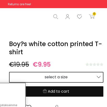
Returns are free!
Total
€0.00
0
Start order
Boy?s white cotton printed T-
shirt
€19.95
€9.95
select a size
Add to cart
arjotaksemme