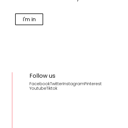
I'm in
Follow us
Facebook
Twitter
Instagram
Pinterest
Youtube
Tiktok