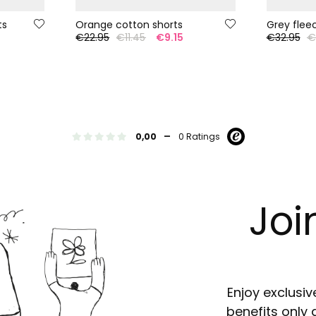
ts
Orange cotton shorts
€22.95
€11.45
€9.15
€32.95
€
-
0,00
0 Ratings
Joi
Enjoy exclusiv
benefits only 