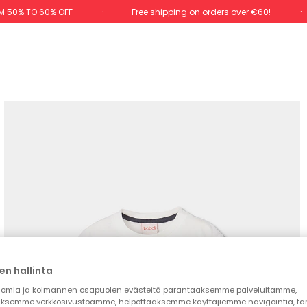
M 50% TO 60% OFF
Free shipping on orders over €60!
en hallinta
omia ja kolmannen osapuolen evästeitä parantaaksemme palveluitamme,
ksemme verkkosivustoamme, helpottaaksemme käyttäjiemme navigointia, t