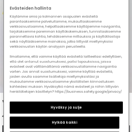
Evästeiden hallinta
Käytämme omia ja kolmannen osapuolen evästeitä
parantaaksemme palveluitamme, mukauttaaksemme
verkkosivustoamme, helpottaaksemme käyttäjiemme navigointia,
tarjotaksemme paremman käyttökokemuksen, tunnistaaksemme
parannettavia kohtia, tehdäksemme mittauksia ja käyttötilastoja
sekä näyttääksemme mainoksia, jotka liittyvät mieltymyksiisi
verkkosivuston käytön analyysin perusteella.
Ilmoitamme, että voimme käyttää evästeitä laitteellasi edellyttäen,
että olet antanut suostumuksesi, paitsi tapauksissa, joissa
evästeet ovat välttämättömiä verkkosivustollamme navigointia
varten. Jos annat suostumuksesi, voimme käyttää evästeitä,
joiden avulla saamme lisätietoja mieltymyksistäsi ja
mukautamme verkkosivustoamme yksilöllisten kiinnostuksen
1
2
3
4
5
kohteidesi mukaan. Hyväksytkö nämä evästeet ja niihin liittyvän
henkilötietojen käsittelyn? https://business.safety.google/privacy/
White cotton printed boy?s polo
Hyväksy ja sulje
€25.95
€12.95
€10.35
Hylkää kaikki
Add to cart