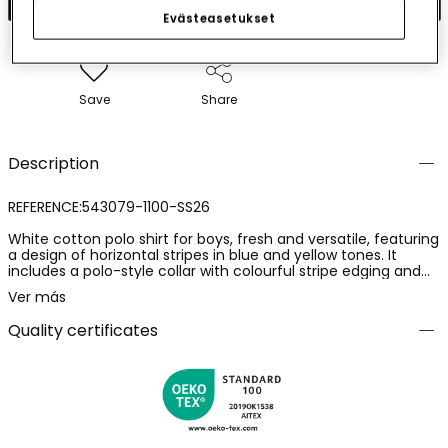
Evästeasetukset
Save
Share
Description
REFERENCE:543079-1100-SS26
White cotton polo shirt for boys, fresh and versatile, featuring
a design of horizontal stripes in blue and yellow tones. It
includes a polo-style collar with colourful stripe edging and
an illustration of a sea creature. Ideal for ages 12 months to 10
Ver más
years. Its cotton fabric ensures comfort for daily wear. The
colourful details make it a fun and easy to match garment.
Quality certificates
Perfect for a casual style with shorts or jeans.