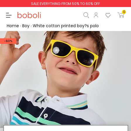
SALE EVERYTHING FROM 50% TO 60% OFF
0
Home
Boy
White cotton printed boy?s polo
-60%
Subtotal
€0.00
Total
€0.00
Continue
Start order