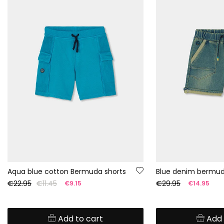
Aqua blue cotton Bermuda shorts
Blue denim bermud
€22.95
€11.45
€29.95
€9.15
€14.95
Add to cart
Add 