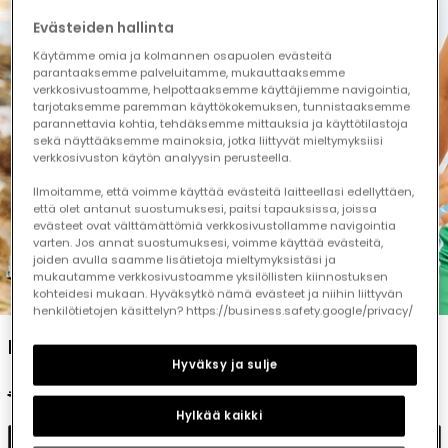
Evästeiden hallinta
Käytämme omia ja kolmannen osapuolen evästeitä
parantaaksemme palveluitamme, mukauttaaksemme
verkkosivustoamme, helpottaaksemme käyttäjiemme navigointia,
tarjotaksemme paremman käyttökokemuksen, tunnistaaksemme
parannettavia kohtia, tehdäksemme mittauksia ja käyttötilastoja
sekä näyttääksemme mainoksia, jotka liittyvät mieltymyksiisi
verkkosivuston käytön analyysin perusteella.
Ilmoitamme, että voimme käyttää evästeitä laitteellasi edellyttäen,
että olet antanut suostumuksesi, paitsi tapauksissa, joissa
evästeet ovat välttämättömiä verkkosivustollamme navigointia
varten. Jos annat suostumuksesi, voimme käyttää evästeitä,
joiden avulla saamme lisätietoja mieltymyksistäsi ja
mukautamme verkkosivustoamme yksilöllisten kiinnostuksen
1
2
3
4
5
kohteidesi mukaan. Hyväksytkö nämä evästeet ja niihin liittyvän
henkilötietojen käsittelyn? https://business.safety.google/privacy/
Recycled fabric boy?s swimsuit surfboard
Hyväksy ja sulje
€25.95
€12.95
Hylkää kaikki
Add to cart