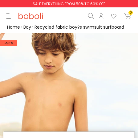
SALE EVERYTHING FROM 50% TO 60% OFF
0
Home
Boy
Recycled fabric boy?s swimsuit surfboard
-50%
Subtotal
€0.00
Total
€0.00
Continue
Start order