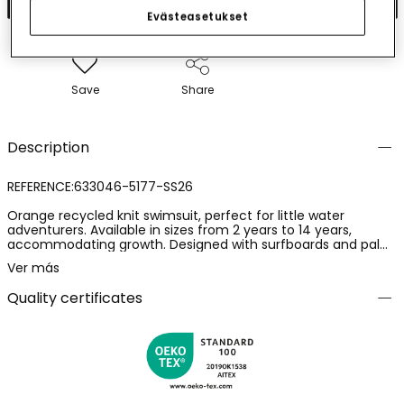
Evästeasetukset
Save
Share
Description
REFERENCE:633046-5177-SS26
Orange recycled knit swimsuit, perfect for little water
adventurers. Available in sizes from 2 years to 14 years,
accommodating growth. Designed with surfboards and palm
trees over multicoloured stripes, it adds a tropical and fun
Ver más
touch. Lightweight and comfortable recycled material, ideal
for summer. Includes an elastic waistband with an adjustable
Quality certificates
drawstring for added security and adaptability. A sustainable
and stylish option for enjoying beach or pool days.