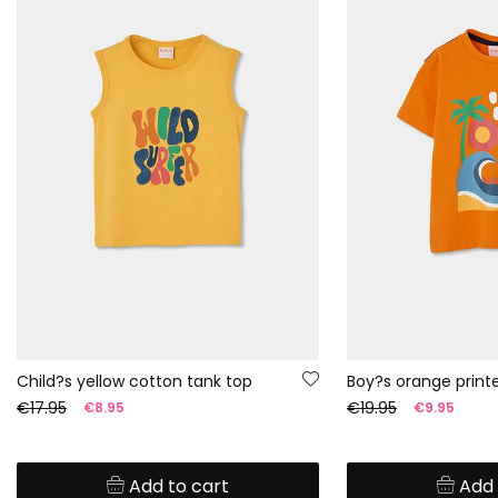
Child?s yellow cotton tank top
€17.95
€19.95
€8.95
€9.95
Add to cart
Add 