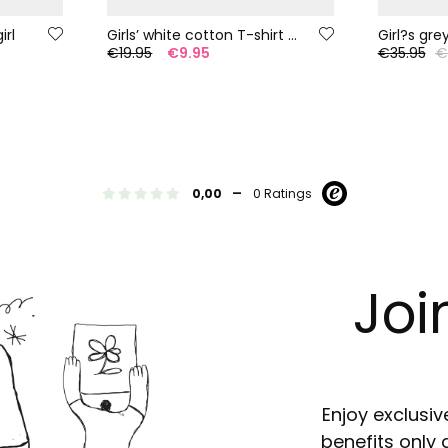
irl
Girls’ white cotton T-shirt with flowers
Girl?s gre
5
€19.95
€9.95
€35.95
€
-
0,00
0 Ratings
Joi
Enjoy exclusiv
benefits only 