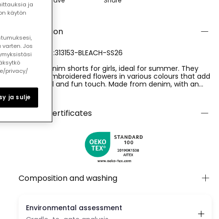
Save
Share
ttauksia ja
ton käytön
Description
ostumuksesi,
 varten. Jos
REFERENCE:313153-BLEACH-SS26
ymyksistäsi
äksytkö
Bleach denim shorts for girls, ideal for summer. They
le/privacy/
feature embroidered flowers in various colours that add
a cheerful and fun touch. Made from denim, with an
adjustable waistband and an interior button, they offer
Ver más
y ja sulje
durability and comfort for daily wear. Available in sizes
from 12 months to 10 years, they adapt to different
Quality certificates
growth stages. Pair them with plain blouses to make the
floral pattern stand out.
Composition and washing