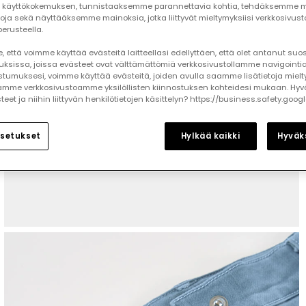
käyttökokemuksen, tunnistaaksemme parannettavia kohtia, tehdäksemme mi
toja sekä näyttääksemme mainoksia, jotka liittyvät mieltymyksiisi verkkosivus
erusteella.
 että voimme käyttää evästeitä laitteellasi edellyttäen, että olet antanut su
auksissa, joissa evästeet ovat välttämättömiä verkkosivustollamme navigointia
tumuksesi, voimme käyttää evästeitä, joiden avulla saamme lisätietoja mielt
mme verkkosivustoamme yksilöllisten kiinnostuksen kohteidesi mukaan. Hyv
et ja niihin liittyvän henkilötietojen käsittelyn? https://business.safety.goog
setukset
Hylkää kaikki
Hyväks