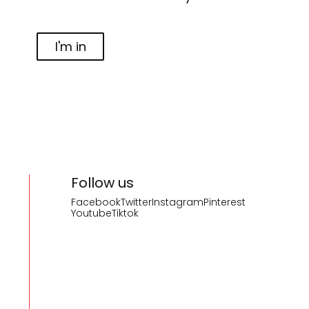
I'm in
Follow us
Facebook
Twitter
Instagram
Pinterest
Youtube
Tiktok