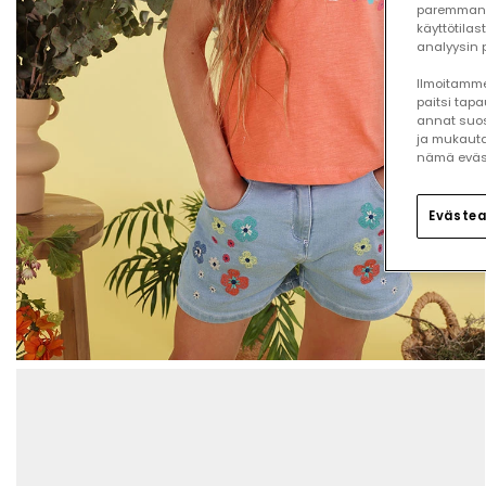
paremman 
käyttötilas
analyysin p
Ilmoitamme,
paitsi tap
annat suos
ja mukauta
nämä eväste
Evästea