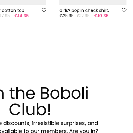
y cotton top
Girls? poplin check shirt.
17.95
€14.35
€25.95
€12.95
€10.35
n the Boboli
Club!
e discounts, irresistible surprises, and
available to our members. Are you in?