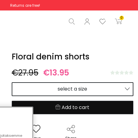
Returns are free!
Total
€0.00
0
Start order
Floral denim shorts
€27.95
€13.95
select a size
Add to cart
arjotaksemme