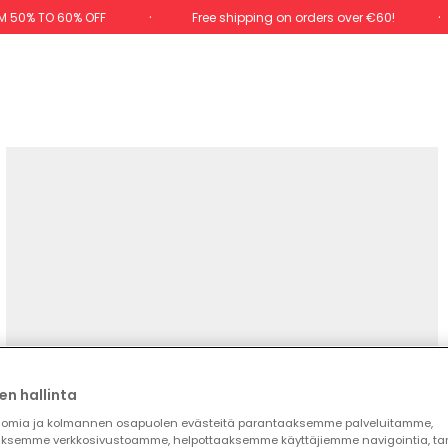
M 50% TO 60% OFF
Free shipping on orders over €60!
en hallinta
omia ja kolmannen osapuolen evästeitä parantaaksemme palveluitamme,
ksemme verkkosivustoamme, helpottaaksemme käyttäjiemme navigointia, t