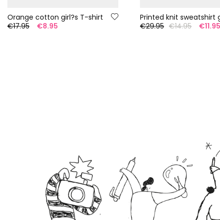
Orange cotton girl?s T-shirt
Printed knit sweatshirt g
€17.95
€8.95
€29.95
€14.95
€11.9