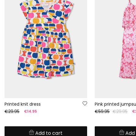
Printed knit dress
Pink printed jumpsu
€29.95
€59.95
€29.95
€14.95
€
Add to cart
Add 