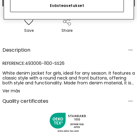
Evästeasetukset
Save
Share
Description
REFERENCE:493006-1100-SS26
White denim jacket for girls, ideal for any season. It features a
classic style with a round neck and front buttons, offering
both style and functionality. Made from denim material, it is
durable and comfortable. Designed for girls from 12 months
Ver más
to 14 years old. Perfect for pairing with dresses, skirts or
trousers, adding a casual and modern touch to any outfit. Its
Quality certificates
versatility makes it an essential garment for children?s
wardrobes.