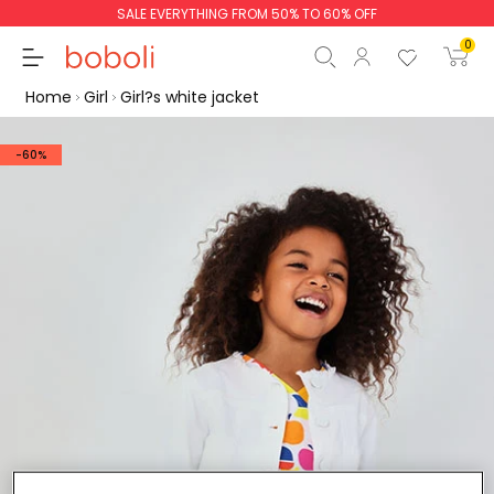
SALE EVERYTHING FROM 50% TO 60% OFF
0
Home
Girl
Girl?s white jacket
-60%
Subtotal
€0.00
Total
€0.00
Continue
Start order