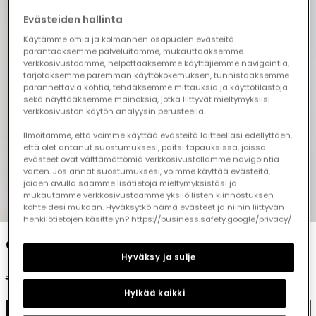
Evästeiden hallinta
Käytämme omia ja kolmannen osapuolen evästeitä
parantaaksemme palveluitamme, mukauttaaksemme
verkkosivustoamme, helpottaaksemme käyttäjiemme navigointia,
tarjotaksemme paremman käyttökokemuksen, tunnistaaksemme
parannettavia kohtia, tehdäksemme mittauksia ja käyttötilastoja
sekä näyttääksemme mainoksia, jotka liittyvät mieltymyksiisi
verkkosivuston käytön analyysin perusteella.
Ilmoitamme, että voimme käyttää evästeitä laitteellasi edellyttäen,
että olet antanut suostumuksesi, paitsi tapauksissa, joissa
evästeet ovat välttämättömiä verkkosivustollamme navigointia
varten. Jos annat suostumuksesi, voimme käyttää evästeitä,
joiden avulla saamme lisätietoja mieltymyksistäsi ja
mukautamme verkkosivustoamme yksilöllisten kiinnostuksen
1
2
3
4
5
6
kohteidesi mukaan. Hyväksytkö nämä evästeet ja niihin liittyvän
henkilötietojen käsittelyn? https://business.safety.google/privacy/
Girl?s white jacket
Hyväksy ja sulje
€39.95
€19.95
€15.95
Hylkää kaikki
Add to cart