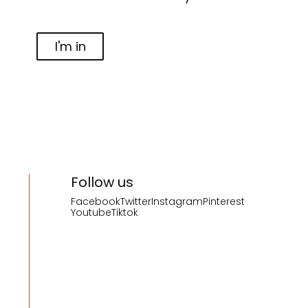
I'm in
Follow us
Facebook
Twitter
Instagram
Pinterest
Youtube
Tiktok