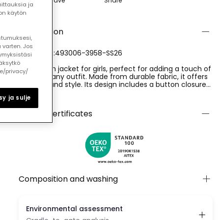
Save
Share
ttauksia ja
ton käytön
Description
ostumuksesi,
 varten. Jos
REFERENCE:493006-3958-SS26
ymyksistäsi
äksytkö
Pink denim jacket for girls, perfect for adding a touch of
le/privacy/
colour to any outfit. Made from durable fabric, it offers
comfort and style. Its design includes a button closure
and frayed details that give it a modern flair. Suitable
Ver más
y ja sulje
for ages from 12 months to 14 years, this garment is
perfect for casual occasions or happy days out. It can
Quality certificates
be easily paired with jeans or skirts for a casual and
trendy look.
Composition and washing