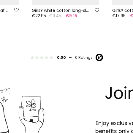
Cotton jumpsuit with leaf print
Girls? white cotton long-sleeve knit T-shirt
Girls? cot
€22.95
€11.45
€9.15
€17.95
€
-
0,00
0 Ratings
Joi
Enjoy exclusiv
benefits only 