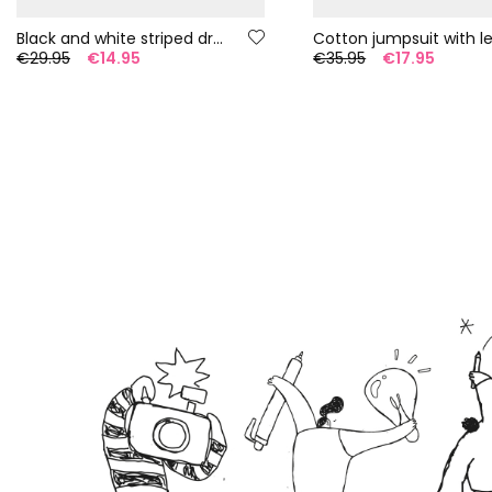
Black and white striped dress
€29.95
€14.95
€35.95
€17.95