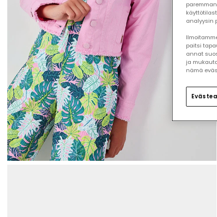
paremman 
käyttötilas
analyysin p
Ilmoitamme,
paitsi tap
annat suos
ja mukauta
nämä eväste
Evästea