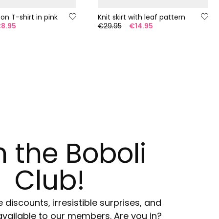
ton T-shirt in pink
Knit skirt with leaf pattern
8.95
€29.95
€14.95
n the Boboli
Club!
e discounts, irresistible surprises, and
available to our members. Are you in?