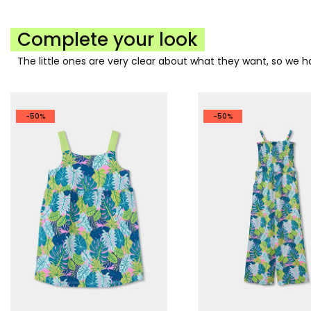
Complete your look
The little ones are very clear about what they want, so we
-50%
-50%