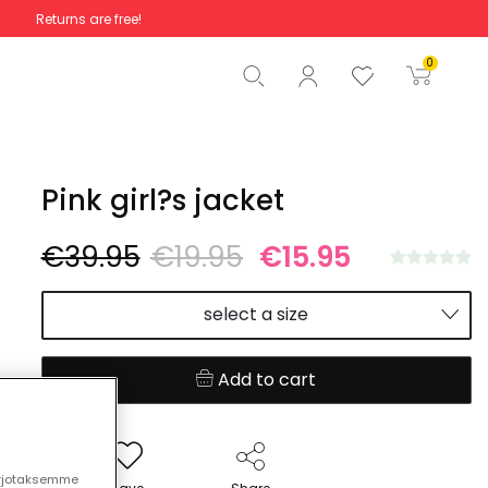
Returns are free!
Total
€0.00
0
Start order
Pink girl?s jacket
€39.95
€19.95
€15.95
select a size
Add to cart
arjotaksemme