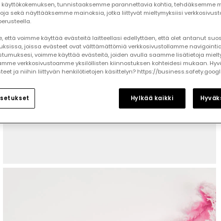
käyttökokemuksen, tunnistaaksemme parannettavia kohtia, tehdäksemme mi
toja sekä näyttääksemme mainoksia, jotka liittyvät mieltymyksiisi verkkosivus
erusteella.
 että voimme käyttää evästeitä laitteellasi edellyttäen, että olet antanut su
auksissa, joissa evästeet ovat välttämättömiä verkkosivustollamme navigointia
tumuksesi, voimme käyttää evästeitä, joiden avulla saamme lisätietoja mielt
mme verkkosivustoamme yksilöllisten kiinnostuksen kohteidesi mukaan. Hyv
et ja niihin liittyvän henkilötietojen käsittelyn? https://business.safety.goog
setukset
Hylkää kaikki
Hyväks