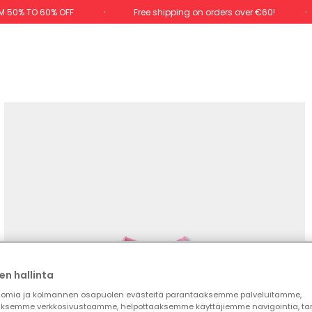
M 50% TO 60% OFF
Free shipping on orders over €60!
en hallinta
omia ja kolmannen osapuolen evästeitä parantaaksemme palveluitamme,
ksemme verkkosivustoamme, helpottaaksemme käyttäjiemme navigointia, t