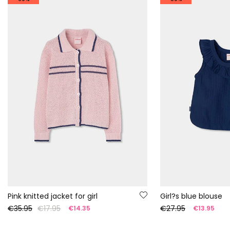
Pink knitted jacket for girl
Girl?s blue blouse
€35.95
€17.95
€27.95
€14.35
€13.95