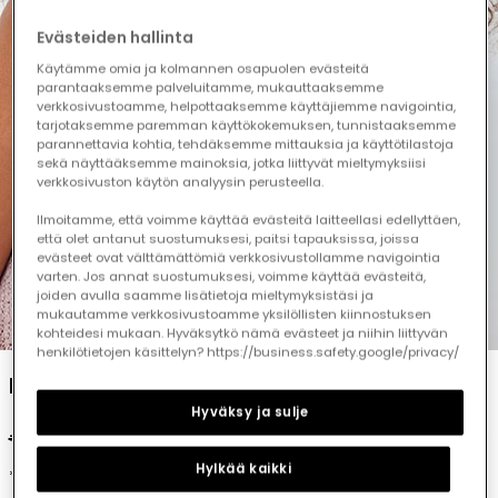
Evästeiden hallinta
Käytämme omia ja kolmannen osapuolen evästeitä
parantaaksemme palveluitamme, mukauttaaksemme
verkkosivustoamme, helpottaaksemme käyttäjiemme navigointia,
tarjotaksemme paremman käyttökokemuksen, tunnistaaksemme
parannettavia kohtia, tehdäksemme mittauksia ja käyttötilastoja
sekä näyttääksemme mainoksia, jotka liittyvät mieltymyksiisi
verkkosivuston käytön analyysin perusteella.
Ilmoitamme, että voimme käyttää evästeitä laitteellasi edellyttäen,
että olet antanut suostumuksesi, paitsi tapauksissa, joissa
evästeet ovat välttämättömiä verkkosivustollamme navigointia
varten. Jos annat suostumuksesi, voimme käyttää evästeitä,
joiden avulla saamme lisätietoja mieltymyksistäsi ja
mukautamme verkkosivustoamme yksilöllisten kiinnostuksen
1
2
3
4
5
kohteidesi mukaan. Hyväksytkö nämä evästeet ja niihin liittyvän
henkilötietojen käsittelyn? https://business.safety.google/privacy/
Pink cotton top
Hyväksy ja sulje
€32.95
€16.45
Hylkää kaikki
*Discount applied to season price