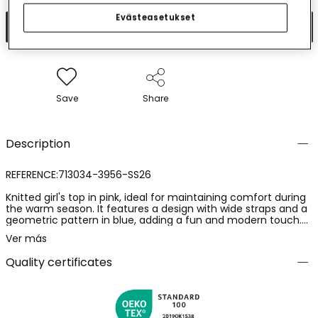
Evästeasetukset
Add to cart
Save
Share
Description
REFERENCE:713034-3956-SS26
Knitted girl's top in pink, ideal for maintaining comfort during
the warm season. It features a design with wide straps and a
geometric pattern in blue, adding a fun and modern touch.
Suitable for girls from 12 months to 10 years old. Its soft and
Ver más
breathable fabric makes it perfect for summer outfits,
whether paired with skirts or shorts. Its versatile style makes it
Quality certificates
a basic piece for any children's wardrobe.