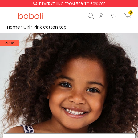
SALE EVERYTHING FROM 50% TO 60% OFF
0
Home
Girl
Pink cotton top
-50%*
Subtotal
€0.00
Total
€0.00
Continue
Start order