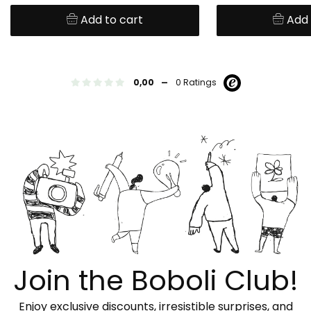
Add to cart
Add 
-
0,00
0 Ratings
Join the Boboli Club!
Enjoy exclusive discounts, irresistible surprises, and