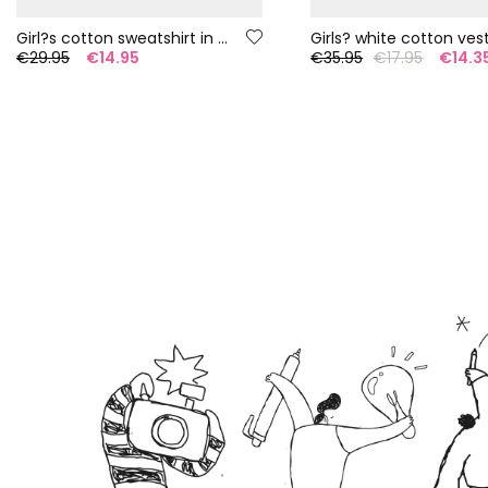
Girl?s cotton sweatshirt in salmon
Girls? white cotton ves
€29.95
€14.95
€35.95
€17.95
€14.3