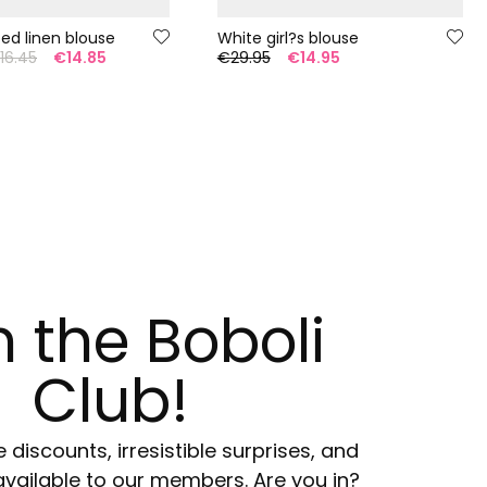
iped linen blouse
White girl?s blouse
16.45
€14.85
€29.95
€14.95
n the Boboli
Club!
e discounts, irresistible surprises, and
available to our members. Are you in?