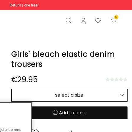
Returns are free!
Total
€0.00
0
Start order
Girls´ bleach elastic denim
trousers
€29.95
select a size
Add to cart
arjotaksemme