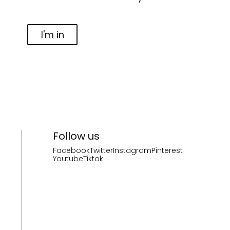
I'm in
Follow us
Facebook
Twitter
Instagram
Pinterest
Youtube
Tiktok