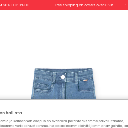
M 50% TO 60% OFF
Free shipping on orders over €60!
en hallinta
omia ja kolmannen osapuolen evästeitä parantaaksemme palveluitamme,
ksemme verkkosivustoamme, helpottaaksemme käyttäjiemme navigointia, t