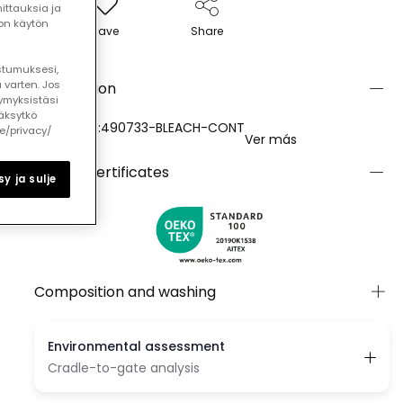
ttauksia ja
ton käytön
Save
Share
ostumuksesi,
 varten. Jos
Description
ymyksistäsi
äksytkö
REFERENCE:490733-BLEACH-CONT
le/privacy/
Ver más
Quality certificates
y ja sulje
Composition and washing