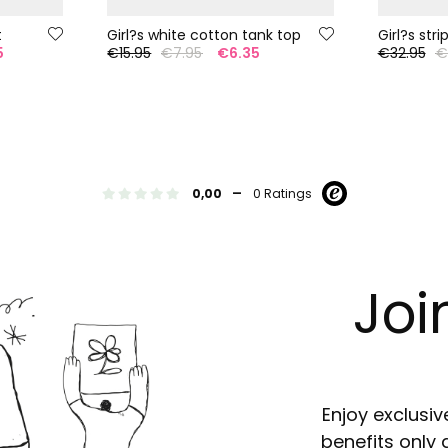
t
Girl?s white cotton tank top
Girl?s str
5
€15.95
€7.95
€6.35
€32.95
€
-
0,00
0 Ratings
Joi
Enjoy exclusiv
benefits only 