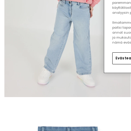
paremman 
käyttötilas
analyysin p
Ilmoitamme,
paitsi tap
annat suos
ja mukauta
nämä eväste
Evästea