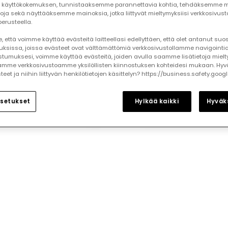
käyttökokemuksen, tunnistaaksemme parannettavia kohtia, tehdäksemme mi
toja sekä näyttääksemme mainoksia, jotka liittyvät mieltymyksiisi verkkosivus
erusteella.
 että voimme käyttää evästeitä laitteellasi edellyttäen, että olet antanut su
auksissa, joissa evästeet ovat välttämättömiä verkkosivustollamme navigointia
tumuksesi, voimme käyttää evästeitä, joiden avulla saamme lisätietoja mielt
mme verkkosivustoamme yksilöllisten kiinnostuksen kohteidesi mukaan. Hyv
et ja niihin liittyvän henkilötietojen käsittelyn? https://business.safety.goog
setukset
Hylkää kaikki
Hyväks