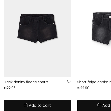
Black denim fleece shorts
Short felpa denim 
€22.95
€22.90
Add to cart
Add 