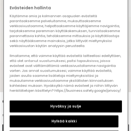
Evästeiden hallinta
Käytämme omia ja kolmannen osapuolen evästeitä
parantaaksemme palveluitamme, mukauttaaksemme
verkkosivustoamme, helpottaaksemme käyttäjiemme navigointia,
tarjotaksemme paremman käyttökokemuksen, tunnistaaksemme
parannettavia kohtia, tehdäksemme mittauksia ja käyttötilastoja
sekä näyttääksemme mainoksia, jotka liittyvät mieltymyksiisi
verkkosivuston käytön analyysin perusteella.
Ilmoitamme, että voimme käyttää evästeitä laitteellasi edellyttäen,
että olet antanut suostumuksesi, paitsi tapauksissa, joissa
evästeet ovat välttämättömiä verkkosivustollamme navigointia
varten. Jos annat suostumuksesi, voimme käyttää evästeitä,
joiden avulla saamme lisätietoja mieltymyksistäsi ja
mukautamme verkkosivustoamme yksilöllisten kiinnostuksen
1
2
3
4
5
kohteidesi mukaan. Hyväksytkö nämä evästeet ja niihin liittyvän
henkilötietojen käsittelyn? https://business.safety.google/privacy/
Girls' black denim fleece trousers
Hyväksy ja sulje
€22.95
Hylkää kaikki
Add to cart