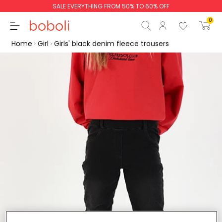
SALE EVERYTHING FROM 50% TO 60% OFF
0
Home
Girl
Girls' black denim fleece trousers
Subtotal
€0.00
Total
€0.00
Continue
Start order