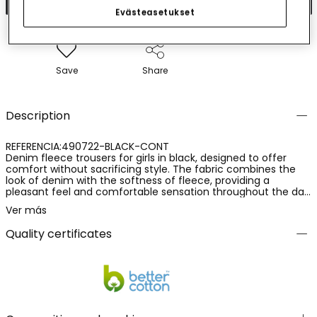
Evästeasetukset
Save
Share
Description
REFERENCIA:490722-BLACK-CONT
Denim fleece trousers for girls in black, designed to offer
comfort without sacrificing style. The fabric combines the
look of denim with the softness of fleece, providing a
pleasant feel and comfortable sensation throughout the day.
Made from a blend of 78% cotton, 15% polyester and 7%
Ver más
elastane, it ensures elasticity, durability and freedom of
movement. A functional and versatile garment, ideal for
Quality certificates
everyday wear.