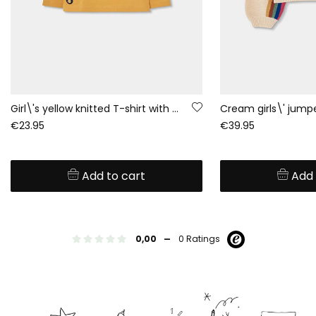
Girl\'s yellow knitted T-shirt with smiley sequins
€23.95
€39.95
Add to cart
Add 
-
0,00
0 Ratings