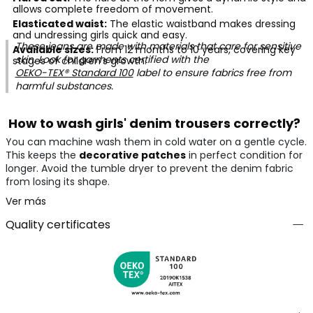
allows complete freedom of movement.
Elasticated waist:
The elastic waistband makes dressing
and undressing girls quick and easy.
These jeans are made with materials that care for sensitive
Available sizes:
From 12 months to 10 years, covering key
skin. Look for garments certified with the
stages of children's growth.
OEKO-TEX® Standard 100
label to ensure fabrics free from
harmful substances.
How to wash girls' denim trousers correctly?
You can machine wash them in cold water on a gentle cycle.
This keeps the
decorative patches
in perfect condition for
longer. Avoid the tumble dryer to prevent the denim fabric
from losing its shape.
Ver más
Quality certificates