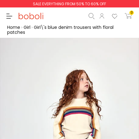
SALE EVERYTHING FROM 50% TO 60% OFF
0
Home
Girl
Girl\'s blue denim trousers with floral
patches
Subtotal
€0.00
Total
€0.00
Continue
Start order