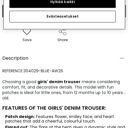
Hylkää kaikki
Add to cart
Evästeasetukset
Save
Share
Description
REFERENCE:304029-BLUE-AW26
Choosing a good
girls' denim trouser
means considering
comfort, fit, and decorative details. This model with fun
patches is ideal for little ones, from 12 months up to 10 years
old.
FEATURES OF THE GIRLS' DENIM TROUSER:
Patch design:
Features flower, smiley face, and heart
patches that add a cheerful, colourful touch.
Flared cut:
The flare at the hem gives a dynamic style and