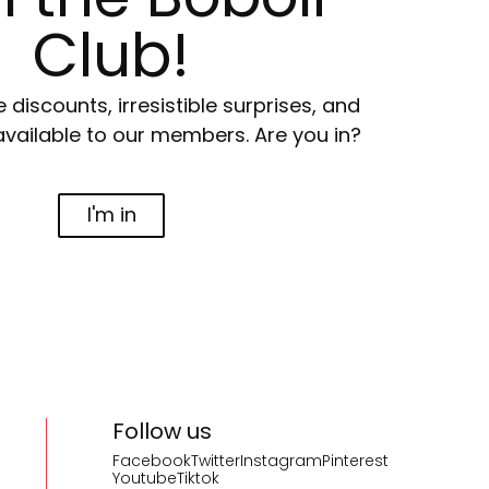
Club!
e discounts, irresistible surprises, and
available to our members. Are you in?
I'm in
Follow us
Facebook
Twitter
Instagram
Pinterest
Youtube
Tiktok