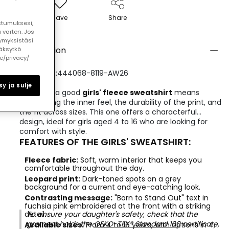
Save
Share
ostumuksesi,
 varten. Jos
ymyksistäsi
Description
äksytkö
le/privacy/
REFERENCE:444068-8119-AW26
y ja sulje
Choosing a good
girls' fleece sweatshirt
means
considering the inner feel, the durability of the print, and
the fit across sizes. This one offers a characterful
design, ideal for girls aged 4 to 16 who are looking for
comfort with style.
FEATURES OF THE GIRLS' SWEATSHIRT:
Fleece fabric:
Soft, warm interior that keeps you
comfortable throughout the day.
Leopard print:
Dark-toned spots on a grey
background for a current and eye-catching look.
Contrasting message:
"Born to Stand Out" text in
fuchsia pink embroidered at the front with a striking
detail.
To ensure your daughter's safety, check that the
garment holds the
OEKO-TEX® Standard 100
certificate,
Available sizes:
From 4 to 16 years, with options in 4,