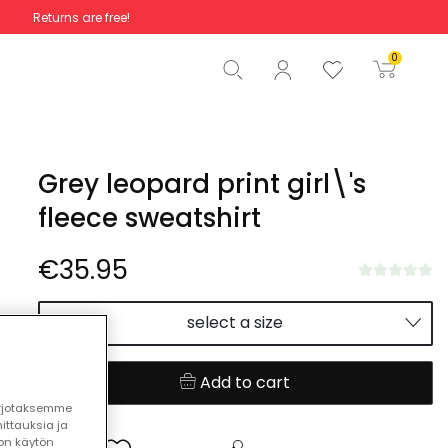
Returns are free!
Total
€0.00
0
Start order
Grey leopard print girl\'s
fleece sweatshirt
€35.95
select a size
Add to cart
arjotaksemme
ttauksia ja
ton käytön