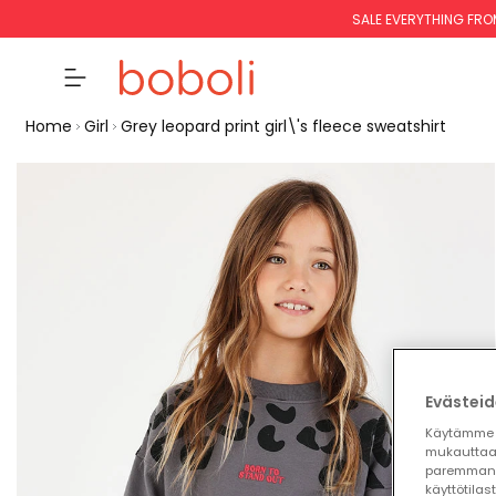
SALE EVERYTHING FRO
Home
Girl
Grey leopard print girl\'s fleece sweatshirt
Evästeid
Käytämme 
mukauttaa
paremman 
käyttötilas