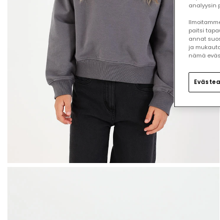
analyysin p
Ilmoitamme,
paitsi tap
annat suos
ja mukauta
nämä eväste
Evästea