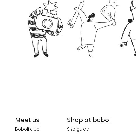
Meet us
Shop at boboli
Boboli club
Size guide