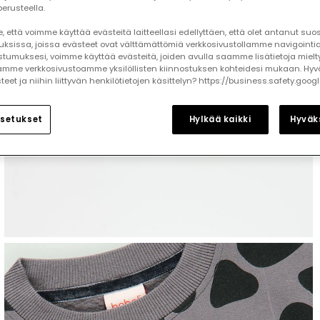
erusteella.
 että voimme käyttää evästeitä laitteellasi edellyttäen, että olet antanut su
auksissa, joissa evästeet ovat välttämättömiä verkkosivustollamme navigointia
tumuksesi, voimme käyttää evästeitä, joiden avulla saamme lisätietoja mielt
mme verkkosivustoamme yksilöllisten kiinnostuksen kohteidesi mukaan. Hyv
et ja niihin liittyvän henkilötietojen käsittelyn? https://business.safety.goog
setukset
Hylkää kaikki
Hyväks