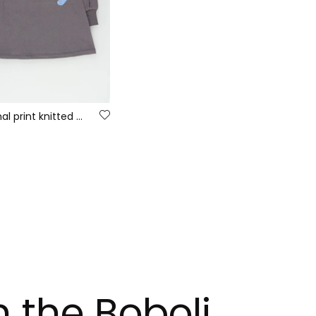
Grey animal print knitted dress
n the Boboli