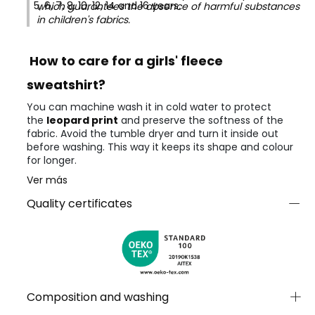
5, 6, 7, 8, 10, 12, 14 and 16 years.
which guarantees the absence of harmful substances
in children's fabrics.
How to care for a girls' fleece
sweatshirt?
You can machine wash it in cold water to protect
the
leopard print
and preserve the softness of the
fabric. Avoid the tumble dryer and turn it inside out
before washing. This way it keeps its shape and colour
for longer.
Ver más
Quality certificates
Composition and washing