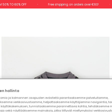
M 50% TO 60% OFF
Free shipping on orders over €60!
en hallinta
omia ja kolmannen osapuolen evästeitä parantaaksemme palveluitamme,
ksemme verkkosivustoamme, helpottaaksemme käyttäjiemme navigointia, t
käyttökokemuksen, tunnistaaksemme parannettavia kohtia, tehdäksemme mi
toja sekä näyttääksemme mainoksia, jotka liittyvät mieltymyksiisi verkkosivus