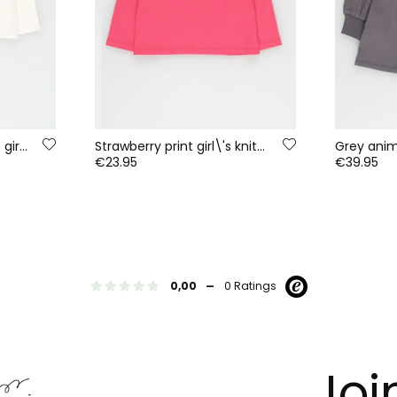
White printed message girl\'s knit T-shirt
Strawberry print girl\'s knitted T-shirt
€23.95
€39.95
-
0,00
0 Ratings
Joi