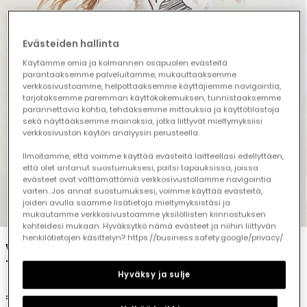
Evästeiden hallinta
Käytämme omia ja kolmannen osapuolen evästeitä
parantaaksemme palveluitamme, mukauttaaksemme
verkkosivustoamme, helpottaaksemme käyttäjiemme navigointia,
tarjotaksemme paremman käyttökokemuksen, tunnistaaksemme
parannettavia kohtia, tehdäksemme mittauksia ja käyttötilastoja
sekä näyttääksemme mainoksia, jotka liittyvät mieltymyksiisi
verkkosivuston käytön analyysin perusteella.
Ilmoitamme, että voimme käyttää evästeitä laitteellasi edellyttäen,
että olet antanut suostumuksesi, paitsi tapauksissa, joissa
evästeet ovat välttämättömiä verkkosivustollamme navigointia
varten. Jos annat suostumuksesi, voimme käyttää evästeitä,
joiden avulla saamme lisätietoja mieltymyksistäsi ja
1
2
3
4
5
mukautamme verkkosivustoamme yksilöllisten kiinnostuksen
kohteidesi mukaan. Hyväksytkö nämä evästeet ja niihin liittyvän
henkilötietojen käsittelyn? https://business.safety.google/privacy/
White printed Thunder Power girls\' knitted
T-shirt
Hyväksy ja sulje
€15.95