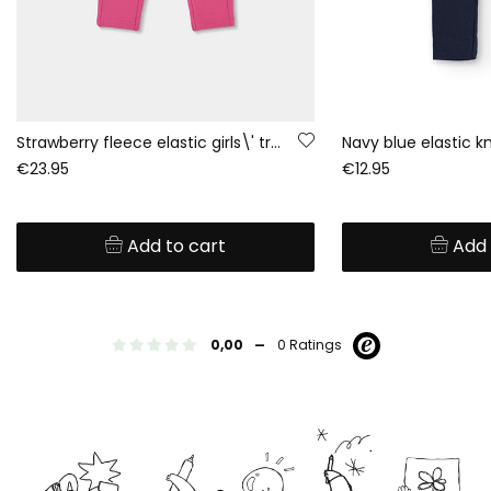
Strawberry fleece elastic girls\' trousers
Navy blue elastic kn
€23.95
€12.95
Add to cart
Add 
-
0,00
0 Ratings