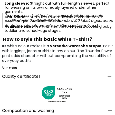
Long sleeve:
Straight cut with full-length sleeves, perfect
for wearing on its own or easily layered under other
garments.
You can wash it without any worries. Look for garments
Knit fabric:
Soft to the touch, flexible and breathable,
certified with the
OEKO-TEX® Standard 100
label, a guarantee
suited to girls' constant activity.
that the materials are safe for little ones' sensitive skin.
Available sizes:
From 12 months to 14 years, covering baby,
toddler and school-age stages.
How to style this basic white T-shirt?
Its white colour makes it a
versatile wardrobe staple
. Pair it
with leggings, jeans or skirts in any colour. The Thunder Power
print adds character without compromising the versatility of
everyday outfits.
Ver más
Quality certificates
Composition and washing