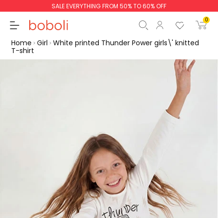
SALE EVERYTHING FROM 50% TO 60% OFF
0
Home
Girl
White printed Thunder Power girls\' knitted
T-shirt
Subtotal
€0.00
Total
€0.00
Continue
Start order