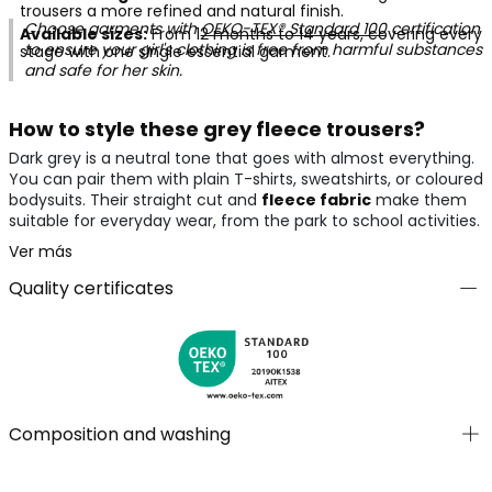
trousers a more refined and natural finish.
Choose garments with
OEKO-TEX® Standard 100
certification
Available sizes:
From 12 months to 14 years, covering every
to ensure your girl's clothing is free from harmful substances
stage with one single essential garment.
and safe for her skin.
How to style these grey fleece trousers?
Dark grey is a neutral tone that goes with almost everything.
You can pair them with plain T-shirts, sweatshirts, or coloured
bodysuits. Their straight cut and
fleece fabric
make them
suitable for everyday wear, from the park to school activities.
Ver más
Quality certificates
Composition and washing