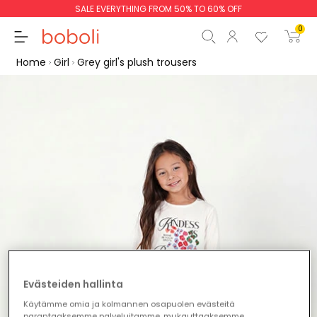
SALE EVERYTHING FROM 50% TO 60% OFF
0
Home
Girl
Grey girl's plush trousers
Subtotal
€0.00
Total
€0.00
Continue
Start order
Evästeiden hallinta
Käytämme omia ja kolmannen osapuolen evästeitä
parantaaksemme palveluitamme, mukauttaaksemme