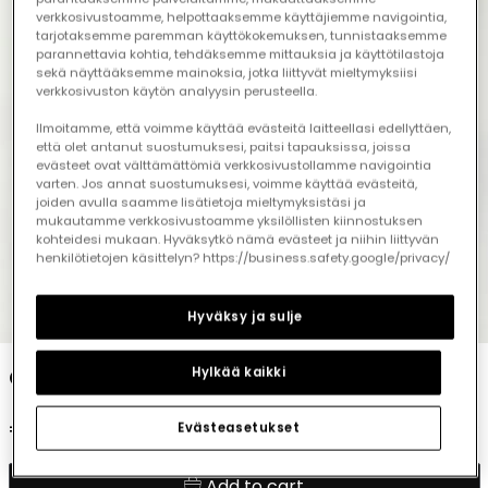
verkkosivustoamme, helpottaaksemme käyttäjiemme navigointia,
tarjotaksemme paremman käyttökokemuksen, tunnistaaksemme
parannettavia kohtia, tehdäksemme mittauksia ja käyttötilastoja
sekä näyttääksemme mainoksia, jotka liittyvät mieltymyksiisi
verkkosivuston käytön analyysin perusteella.
Ilmoitamme, että voimme käyttää evästeitä laitteellasi edellyttäen,
että olet antanut suostumuksesi, paitsi tapauksissa, joissa
evästeet ovat välttämättömiä verkkosivustollamme navigointia
varten. Jos annat suostumuksesi, voimme käyttää evästeitä,
joiden avulla saamme lisätietoja mieltymyksistäsi ja
mukautamme verkkosivustoamme yksilöllisten kiinnostuksen
kohteidesi mukaan. Hyväksytkö nämä evästeet ja niihin liittyvän
henkilötietojen käsittelyn? https://business.safety.google/privacy/
1
2
3
4
5
Hyväksy ja sulje
Grey girl's plush trousers
Hylkää kaikki
€23.95
Evästeasetukset
Add to cart