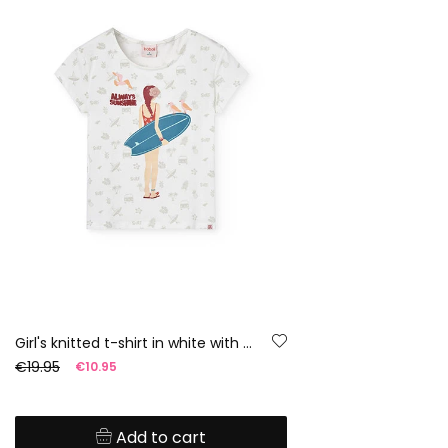
Girl's knitted t-shirt in white with surfer print
€19.95
€10.95
Add to cart