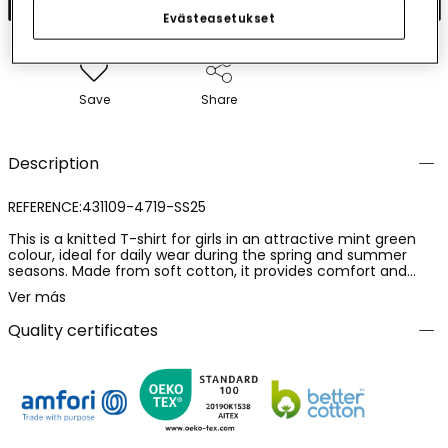
Evästeasetukset
Save
Share
Description
REFERENCE:431109-4719-SS25
This is a knitted T-shirt for girls in an attractive mint green
colour, ideal for daily wear during the spring and summer
seasons. Made from soft cotton, it provides comfort and
freshness. It features a fun design with the text "PARADISE
Ver más
FEELS" in a bold style, complemented with decorative flower
and sun elements. The T-shirt has short sleeves and a round
Quality certificates
neckline, perfect for keeping little ones cool. It is available in
sizes ranging continuously from 4 to 16 years. It is a versatile
option that can be easily paired with shorts or skirts.