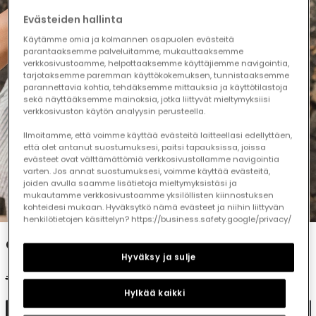
Evästeiden hallinta
Käytämme omia ja kolmannen osapuolen evästeitä
parantaaksemme palveluitamme, mukauttaaksemme
verkkosivustoamme, helpottaaksemme käyttäjiemme navigointia,
tarjotaksemme paremman käyttökokemuksen, tunnistaaksemme
parannettavia kohtia, tehdäksemme mittauksia ja käyttötilastoja
sekä näyttääksemme mainoksia, jotka liittyvät mieltymyksiisi
verkkosivuston käytön analyysin perusteella.
Ilmoitamme, että voimme käyttää evästeitä laitteellasi edellyttäen,
että olet antanut suostumuksesi, paitsi tapauksissa, joissa
evästeet ovat välttämättömiä verkkosivustollamme navigointia
varten. Jos annat suostumuksesi, voimme käyttää evästeitä,
joiden avulla saamme lisätietoja mieltymyksistäsi ja
mukautamme verkkosivustoamme yksilöllisten kiinnostuksen
1
2
3
4
5
kohteidesi mukaan. Hyväksytkö nämä evästeet ja niihin liittyvän
henkilötietojen käsittelyn? https://business.safety.google/privacy/
Girl's knitted T-shirt in aqua green colour
Hyväksy ja sulje
€19.95
€10.95
Hylkää kaikki
Add to cart