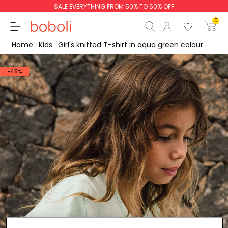
SALE EVERYTHING FROM 50% TO 60% OFF
0
Home
Kids
Girl's knitted T-shirt in aqua green colour
-45%
Subtotal
€0.00
Total
€0.00
Continue
Start order