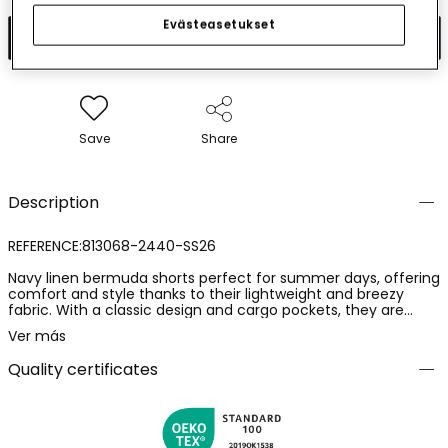
Evästeasetukset
Add to cart
Save
Share
Description
REFERENCE:813068-2440-SS26
Navy linen bermuda shorts perfect for summer days, offering
comfort and style thanks to their lightweight and breezy
fabric. With a classic design and cargo pockets, they are
functional for any activity. Available in sizes from 12 months
Ver más
to 10 years, catering to the growth of little ones. Their navy
colour makes them versatile and easy to pair with brightly
Quality certificates
coloured or fun patterned T-shirts. An essential garment for
a casual and fresh look on the hottest days.