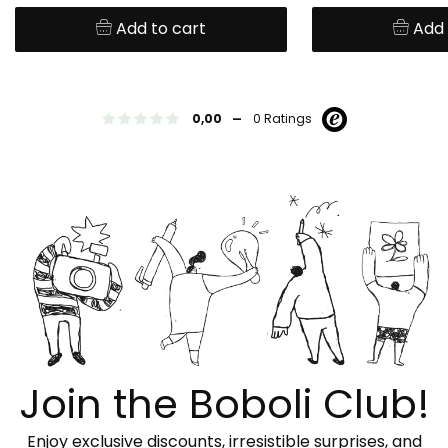
Add to cart
Add 
-
0,00
0 Ratings
Join the Boboli Club!
Enjoy exclusive discounts, irresistible surprises, and