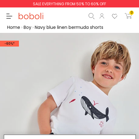
SALE EVERYTHING FROM 50% TO 60% OFF
0
Home
Boy
Navy blue linen bermuda shorts
-60%*
Subtotal
€0.00
Total
€0.00
Continue
Start order