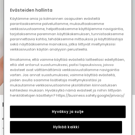
Evästeiden hallinta
Käytämme omia ja kolmannen osapuolen evästeitä
parantaaksemme palveluitamme, mukauttaaksemme
verkkosivustoamme, helpottaaksemme käyttäjiemme navigointia,
tarjotaksemme paremman käyttökokemuksen, tunnistaaksemme
parannettavia kohtia, tehdäksemme mittauksia ja käyttötilastoja
sekä näyttääksemme mainoksia, jotka liittyvät mieltymyksiisi
verkkosivuston käytön analyysin perusteella.
Ilmoitamme, että voimme käyttää evästeitä laitteellasi edellyttäen,
että olet antanut suostumuksesi, paitsi tapauksissa, joissa
evästeet ovat välttämättömiä verkkosivustollamme navigointia
varten. Jos annat suostumuksesi, voimme käyttää evästeitä,
joiden avulla saamme lisätietoja mieltymyksistäsi ja
mukautamme verkkosivustoamme yksilöllisten kiinnostuksen
1
2
3
4
5
kohteidesi mukaan. Hyväksytkö nämä evästeet ja niihin liittyvän
henkilötietojen käsittelyn? https://business.safety.google/privacy/
Navy blue linen bermuda shorts
Hyväksy ja sulje
€27.95
€13.95
€11.15
Hylkää kaikki
*Discount applied to season price