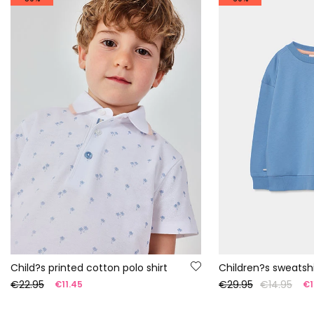
Child?s printed cotton polo shirt
Children?s sweatshi
€22.95
€29.95
€14.95
€11.45
€1