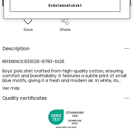
Evästeasetukset
Save
Share
Description
REFERENCE:833026-9783-SS26
Boys' polo shirt crafted from high-quality cotton, ensuring
comfort and breathability. It features a subtle print of small
blue motifs, giving it a fresh and modern air. In white, its
design includes a classic collar with a contrasting colour
Ver más
touch at the edge, adding a distinctive touch. Available in
sizes from 12 months to 10 years, it is perfect for casual or
Quality certificates
semi-formal occasions. Pair it with shorts or jeans for a stylish
summer look.