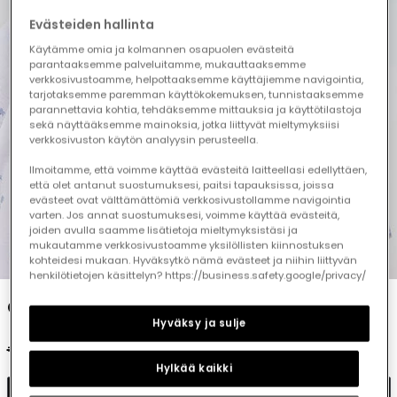
Evästeiden hallinta
Käytämme omia ja kolmannen osapuolen evästeitä
parantaaksemme palveluitamme, mukauttaaksemme
verkkosivustoamme, helpottaaksemme käyttäjiemme navigointia,
tarjotaksemme paremman käyttökokemuksen, tunnistaaksemme
parannettavia kohtia, tehdäksemme mittauksia ja käyttötilastoja
sekä näyttääksemme mainoksia, jotka liittyvät mieltymyksiisi
verkkosivuston käytön analyysin perusteella.
Ilmoitamme, että voimme käyttää evästeitä laitteellasi edellyttäen,
että olet antanut suostumuksesi, paitsi tapauksissa, joissa
evästeet ovat välttämättömiä verkkosivustollamme navigointia
varten. Jos annat suostumuksesi, voimme käyttää evästeitä,
joiden avulla saamme lisätietoja mieltymyksistäsi ja
mukautamme verkkosivustoamme yksilöllisten kiinnostuksen
1
2
3
4
5
6
kohteidesi mukaan. Hyväksytkö nämä evästeet ja niihin liittyvän
henkilötietojen käsittelyn? https://business.safety.google/privacy/
Child?s printed cotton polo shirt
Hyväksy ja sulje
€22.95
€11.45
Hylkää kaikki
Add to cart