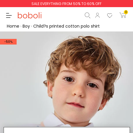
SALE EVERYTHING FROM 50% TO 60% OFF
0
Home
Boy
Child?s printed cotton polo shirt
-50%
Subtotal
€0.00
Total
€0.00
Continue
Start order