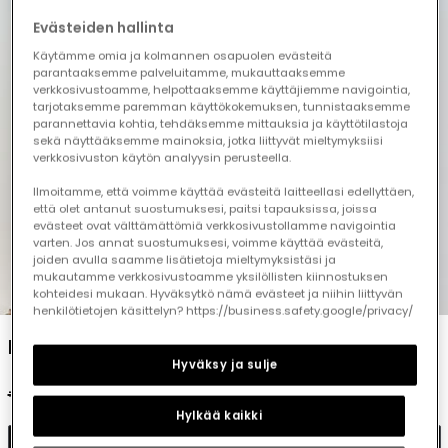
Evästeiden hallinta
Käytämme omia ja kolmannen osapuolen evästeitä
parantaaksemme palveluitamme, mukauttaaksemme
verkkosivustoamme, helpottaaksemme käyttäjiemme navigointia,
tarjotaksemme paremman käyttökokemuksen, tunnistaaksemme
parannettavia kohtia, tehdäksemme mittauksia ja käyttötilastoja
sekä näyttääksemme mainoksia, jotka liittyvät mieltymyksiisi
verkkosivuston käytön analyysin perusteella.
Ilmoitamme, että voimme käyttää evästeitä laitteellasi edellyttäen,
että olet antanut suostumuksesi, paitsi tapauksissa, joissa
evästeet ovat välttämättömiä verkkosivustollamme navigointia
varten. Jos annat suostumuksesi, voimme käyttää evästeitä,
joiden avulla saamme lisätietoja mieltymyksistäsi ja
mukautamme verkkosivustoamme yksilöllisten kiinnostuksen
1
2
3
4
5
kohteidesi mukaan. Hyväksytkö nämä evästeet ja niihin liittyvän
henkilötietojen käsittelyn? https://business.safety.google/privacy/
Beige shorts
Hyväksy ja sulje
€22.95
€11.45
€9.15
Hylkää kaikki
Add to cart