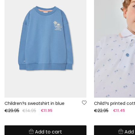
Children?s sweatshirt in blue
Child?s printed cott
€29.95
€14.95
€22.95
€11.95
€11.45
Add to cart
Add 