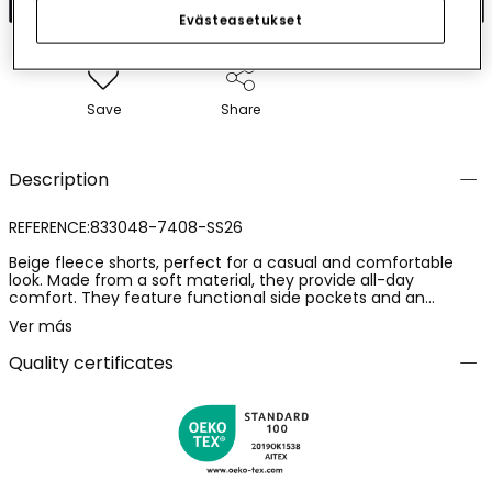
Evästeasetukset
Save
Share
Description
REFERENCE:833048-7408-SS26
Beige fleece shorts, perfect for a casual and comfortable
look. Made from a soft material, they provide all-day
comfort. They feature functional side pockets and an
adjustable waist. The plain and neutral design makes them
Ver más
ideal for pairing with brightly coloured T-shirts or sweatshirts.
Available in sizes from 12 months to 10 years, they offer a
Quality certificates
versatile option for the little ones. An excellent choice for
summer or spring outings, ensuring style and freshness.