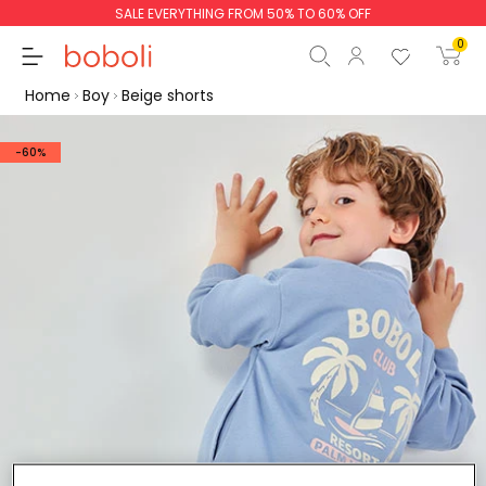
SALE EVERYTHING FROM 50% TO 60% OFF
0
Home
Boy
Beige shorts
-60%
Subtotal
€0.00
Total
€0.00
Continue
Start order