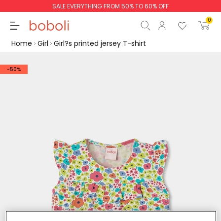
SALE EVERYTHING FROM 50% TO 60% OFF
0
Home
Girl
Girl?s printed jersey T-shirt
-50%
Subtotal
€0.00
Total
€0.00
Continue
Start order