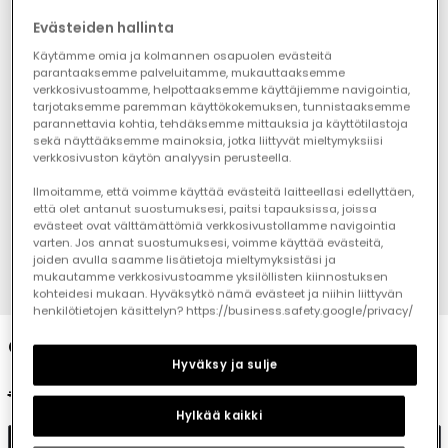
Evästeiden hallinta
Käytämme omia ja kolmannen osapuolen evästeitä
parantaaksemme palveluitamme, mukauttaaksemme
verkkosivustoamme, helpottaaksemme käyttäjiemme navigointia,
tarjotaksemme paremman käyttökokemuksen, tunnistaaksemme
parannettavia kohtia, tehdäksemme mittauksia ja käyttötilastoja
sekä näyttääksemme mainoksia, jotka liittyvät mieltymyksiisi
verkkosivuston käytön analyysin perusteella.
Ilmoitamme, että voimme käyttää evästeitä laitteellasi edellyttäen,
että olet antanut suostumuksesi, paitsi tapauksissa, joissa
evästeet ovat välttämättömiä verkkosivustollamme navigointia
varten. Jos annat suostumuksesi, voimme käyttää evästeitä,
joiden avulla saamme lisätietoja mieltymyksistäsi ja
mukautamme verkkosivustoamme yksilöllisten kiinnostuksen
1
2
3
4
kohteidesi mukaan. Hyväksytkö nämä evästeet ja niihin liittyvän
henkilötietojen käsittelyn? https://business.safety.google/privacy/
Girl?s printed jersey T-shirt
Hyväksy ja sulje
€19.95
€9.95
Hylkää kaikki
Add to cart