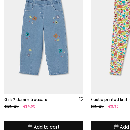
Girls? denim trousers
Elastic printed knit
€29.95
€19.95
€14.95
€9.95
Add to cart
Add 