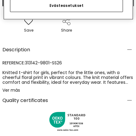
Evästeasetukset
Save
Share
Description
REFERENCE:313142-9801-SS26
Knitted t-shirt for girls, perfect for the little ones, with a
cheerful floral print in vibrant colours. The knit material offers
comfort and flexibility, ideal for everyday wear. It features
short sleeves and a collarless design, making it easy to put on
Ver más
for young children. Available in sizes from 12 months to 14
years, adapting to the growth of the child. Its colourful design
Quality certificates
makes it easy to pair with other garments, being a versatile
and fun option for any occasion.