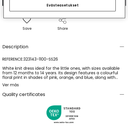
Evästeasetukset
Save
Share
Description
REFERENCE:323143-1100-SS26
White knit dress ideal for the little ones, with sizes available
from 12 months to 14 years. Its design features a colourful
floral print in shades of pink, orange, and blue, along with
adorable ladybirds. The knit material is soft and comfortable,
Ver más
perfect for daily wear. The detail of a bow at the waist adds a
touch of charm. With a round neckline and short sleeves, it is
Quality certificates
a versatile and cheerful option for any occasion.