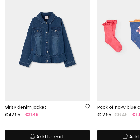
Girls? denim jacket
Pack of navy blue 
€42.95
€12.95
€6.45
€21.45
€5.
Add to cart
Add 