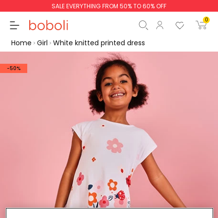
SALE EVERYTHING FROM 50% TO 60% OFF
0
Home
Girl
White knitted printed dress
-50%
Subtotal
€0.00
Total
€0.00
Continue
Start order