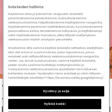
Evästeiden hallinta
Käytämme omia ja kolmannen osapuolen evästeitä
parantaaksemme palveluitamme, mukauttaaksemme
verkkosivustoamme, helpottaaksemme käyttäjiemme navigointia,
tarjotaksemme paremman käyttökokemuksen, tunnistaaksemme
parannettavia kohtia, tehdäksemme mittauksia ja käyttötilastoja
sekä näyttääksemme mainoksia, jotka liittyvät mieltymyksiisi
verkkosivuston käytön analyysin perusteella.
Ilmoitamme, että voimme käyttää evästeitä laitteellasi edellyttäen,
että olet antanut suostumuksesi, paitsi tapauksissa, joissa
evästeet ovat välttämättömiä verkkosivustollamme navigointia
varten. Jos annat suostumuksesi, voimme käyttää evästeitä,
joiden avulla saamme lisätietoja mieltymyksistäsi ja
mukautamme verkkosivustoamme yksilöllisten kiinnostuksen
1
2
3
4
5
kohteidesi mukaan. Hyväksytkö nämä evästeet ja niihin liittyvän
henkilötietojen käsittelyn? https://business.safety.google/privacy/
White knitted printed dress
Hyväksy ja sulje
€29.95
€14.95
Hylkää kaikki
Add to cart