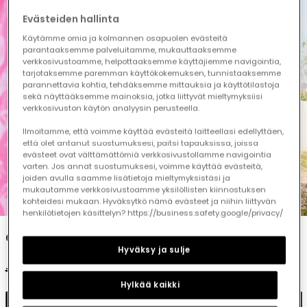
Evästeiden hallinta
Käytämme omia ja kolmannen osapuolen evästeitä
parantaaksemme palveluitamme, mukauttaaksemme
verkkosivustoamme, helpottaaksemme käyttäjiemme navigointia,
tarjotaksemme paremman käyttökokemuksen, tunnistaaksemme
parannettavia kohtia, tehdäksemme mittauksia ja käyttötilastoja
sekä näyttääksemme mainoksia, jotka liittyvät mieltymyksiisi
verkkosivuston käytön analyysin perusteella.
Ilmoitamme, että voimme käyttää evästeitä laitteellasi edellyttäen,
että olet antanut suostumuksesi, paitsi tapauksissa, joissa
evästeet ovat välttämättömiä verkkosivustollamme navigointia
varten. Jos annat suostumuksesi, voimme käyttää evästeitä,
joiden avulla saamme lisätietoja mieltymyksistäsi ja
mukautamme verkkosivustoamme yksilöllisten kiinnostuksen
1
2
3
4
5
6
kohteidesi mukaan. Hyväksytkö nämä evästeet ja niihin liittyvän
henkilötietojen käsittelyn? https://business.safety.google/privacy/
Green knit dress
Hyväksy ja sulje
€35.95
€17.95
Hylkää kaikki
Add to cart