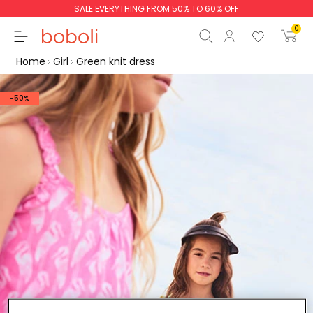
SALE EVERYTHING FROM 50% TO 60% OFF
0
Home
Girl
Green knit dress
-50%
Subtotal
€0.00
Total
€0.00
Continue
Start order