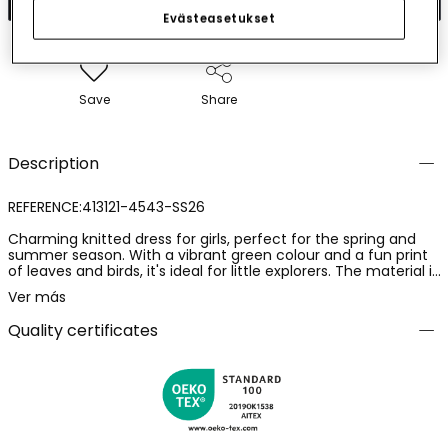
Evästeasetukset
Save
Share
Description
REFERENCE:413121-4543-SS26
Charming knitted dress for girls, perfect for the spring and
summer season. With a vibrant green colour and a fun print
of leaves and birds, it's ideal for little explorers. The material is
soft and comfortable, making it perfect for everyday wear.
Ver más
Available in sizes ranging from 2 years to 14 years, it suits all
childhood ages. Its sleeveless design makes it a fresh and
Quality certificates
versatile choice for any casual occasion. A cheerful and
colourful garment that will add style to your girl's wardrobe.